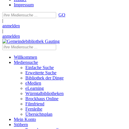
Impressum
GO
|
anmelden
|
anmelden
Willkommen
Mediensuche
Einfache Suche
Erweiterte Suche
Bibliothek der Dinge
eMedien
eLearning
Würmtalbibliotheken
Brockhaus Online
Filmfriend
Fernleihe
Übersichtsplan
Mein Konto
Stöbern