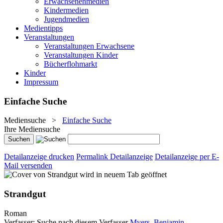
Erwachsenenmedien
Kindermedien
Jugendmedien
Medientipps
Veranstaltungen
Veranstaltungen Erwachsene
Veranstaltungen Kinder
Bücherflohmarkt
Kinder
Impressum
Einfache Suche
Mediensuche
>
Einfache Suche
Ihre Mediensuche
Detailanzeige drucken
Permalink Detailanzeige
Detailanzeige per E-
Mail versenden
wird in neuem Tab geöffnet
Strandgut
Roman
Verfasser:
Suche nach diesem Verfasser
Myers, Benjamin