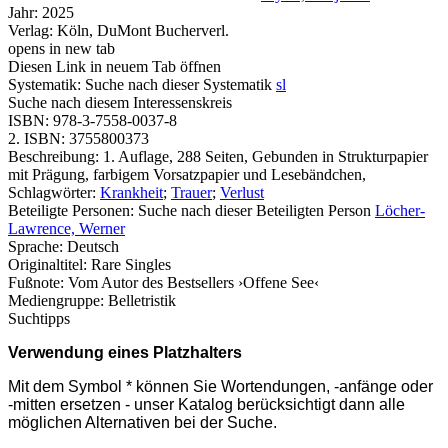
Jahr:
2025
Verlag:
Köln, DuMont Bucherverl.
opens in new tab
Diesen Link in neuem Tab öffnen
Systematik:
Suche nach dieser Systematik
sl
Suche nach diesem Interessenskreis
ISBN:
978-3-7558-0037-8
2. ISBN:
3755800373
Beschreibung:
1. Auflage, 288 Seiten, Gebunden in Strukturpapier
mit Prägung, farbigem Vorsatzpapier und Lesebändchen,
Schlagwörter:
Krankheit
;
Trauer
;
Verlust
Beteiligte Personen:
Suche nach dieser Beteiligten Person
Löcher-
Lawrence, Werner
Sprache:
Deutsch
Originaltitel:
Rare Singles
Fußnote:
Vom Autor des Bestsellers ›Offene See‹
Mediengruppe:
Belletristik
Suchtipps
Verwendung eines Platzhalters
Mit dem Symbol * können Sie Wortendungen, -anfänge oder
-mitten ersetzen - unser Katalog berücksichtigt dann alle
möglichen Alternativen bei der Suche.