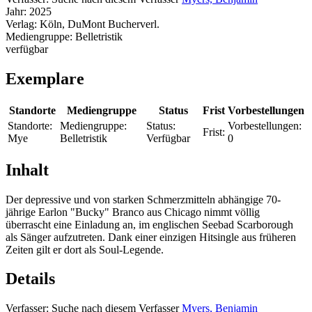
Jahr:
2025
Verlag:
Köln, DuMont Bucherverl.
Mediengruppe:
Belletristik
verfügbar
Exemplare
Standorte
Mediengruppe
Status
Frist
Vorbestellungen
Standorte:
Mediengruppe:
Status:
Vorbestellungen:
Frist:
Mye
Belletristik
Verfügbar
0
Inhalt
Der depressive und von starken Schmerzmitteln abhängige 70-
jährige Earlon "Bucky" Branco aus Chicago nimmt völlig
überrascht eine Einladung an, im englischen Seebad Scarborough
als Sänger aufzutreten. Dank einer einzigen Hitsingle aus früheren
Zeiten gilt er dort als Soul-Legende.
Details
Verfasser:
Suche nach diesem Verfasser
Myers, Benjamin