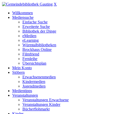
X
Willkommen
Mediensuche
Einfache Suche
Erweiterte Suche
Bibliothek der Dinge
eMedien
eLearning
Würmtalbibliotheken
Brockhaus Online
Filmfriend
Fernleihe
Übersichtsplan
Mein Konto
Stöbern
Erwachsenenmedien
Kindermedien
Jugendmedien
Medientipps
Veranstaltungen
Veranstaltungen Erwachsene
Veranstaltungen Kinder
Bücherflohmarkt
Kinder