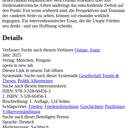
neuen,radikal empathischen Welt.Osman reflektiert über ihre
friedensaktivistische Arbeit undbringt das entscheidende Defizit auf
den Punkt: Erst wenn wirbereit sind, die Perspektiven und Traumata
der »anderen Seite«zu sehen, können wir einander wirklich
begegnen. Ein interventionistischer Essay, der die Utopie Frieden
neu denkt - und uns Hoffnung schenkt.
Details
Verfasser:
Suche nach diesem Verfasser
Osman, Joana
Jahr:
2025
Verlag:
München, Penguin
opens in new tab
Diesen Link in neuem Tab öffnen
Systematik:
Suche nach dieser Systematik
Gesellschaft Trends &
Thesen
,
Politik Allgemeines
Suche nach diesem Interessenskreis
ISBN:
978-3-328-60456-3
2. ISBN:
3-328-60456-1
Beschreibung:
1. Auflage, 124 Seiten
Schlagwörter:
Frieden
;
Friedensforschung
;
Geschichten
;
Pazifismus
;
Völkerverständigung
Suche nach dieser Beteiligten Person
Sprache:
Deutsch
Mediengruppe:
Sachbuch