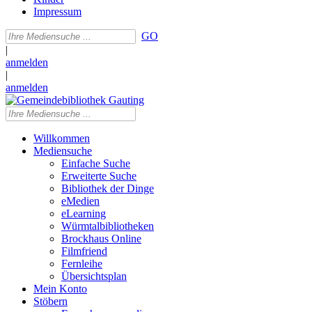
Impressum
GO
|
anmelden
|
anmelden
Willkommen
Mediensuche
Einfache Suche
Erweiterte Suche
Bibliothek der Dinge
eMedien
eLearning
Würmtalbibliotheken
Brockhaus Online
Filmfriend
Fernleihe
Übersichtsplan
Mein Konto
Stöbern