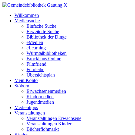
X
Willkommen
Mediensuche
Einfache Suche
Erweiterte Suche
Bibliothek der Dinge
eMedien
eLearning
Würmtalbibliotheken
Brockhaus Online
Filmfriend
Fernleihe
Übersichtsplan
Mein Konto
Stöbern
Erwachsenenmedien
Kindermedien
Jugendmedien
Medientipps
Veranstaltungen
Veranstaltungen Erwachsene
Veranstaltungen Kinder
Bücherflohmarkt
Kinder