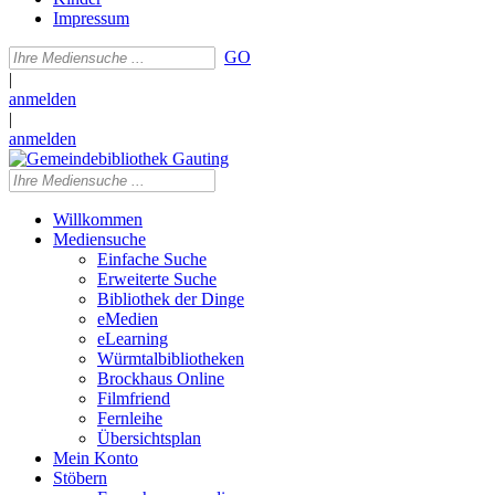
Impressum
GO
|
anmelden
|
anmelden
Willkommen
Mediensuche
Einfache Suche
Erweiterte Suche
Bibliothek der Dinge
eMedien
eLearning
Würmtalbibliotheken
Brockhaus Online
Filmfriend
Fernleihe
Übersichtsplan
Mein Konto
Stöbern