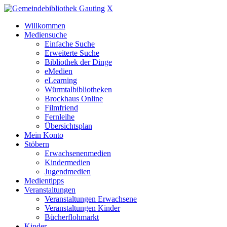
X
Willkommen
Mediensuche
Einfache Suche
Erweiterte Suche
Bibliothek der Dinge
eMedien
eLearning
Würmtalbibliotheken
Brockhaus Online
Filmfriend
Fernleihe
Übersichtsplan
Mein Konto
Stöbern
Erwachsenenmedien
Kindermedien
Jugendmedien
Medientipps
Veranstaltungen
Veranstaltungen Erwachsene
Veranstaltungen Kinder
Bücherflohmarkt
Kinder