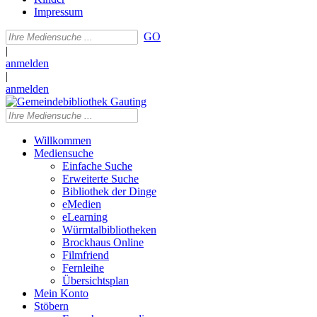
Impressum
GO
|
anmelden
|
anmelden
Willkommen
Mediensuche
Einfache Suche
Erweiterte Suche
Bibliothek der Dinge
eMedien
eLearning
Würmtalbibliotheken
Brockhaus Online
Filmfriend
Fernleihe
Übersichtsplan
Mein Konto
Stöbern