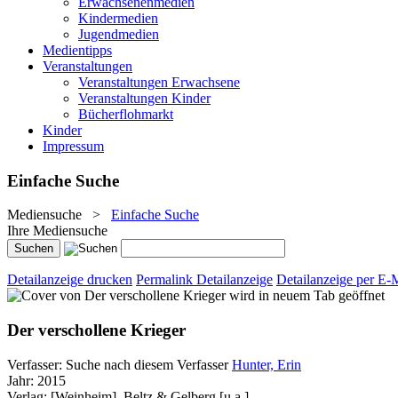
Erwachsenenmedien
Kindermedien
Jugendmedien
Medientipps
Veranstaltungen
Veranstaltungen Erwachsene
Veranstaltungen Kinder
Bücherflohmarkt
Kinder
Impressum
Einfache Suche
Mediensuche
>
Einfache Suche
Ihre Mediensuche
Detailanzeige drucken
Permalink Detailanzeige
Detailanzeige per E-
wird in neuem Tab geöffnet
Der verschollene Krieger
Verfasser:
Suche nach diesem Verfasser
Hunter, Erin
Jahr:
2015
Verlag:
[Weinheim], Beltz & Gelberg [u.a.]