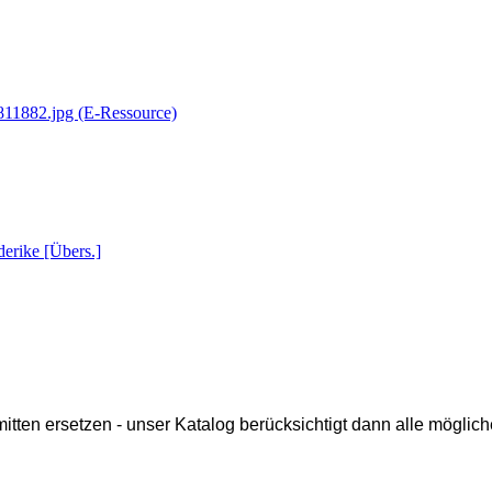
7811882.jpg (E-Ressource)
derike [Übers.]
ten ersetzen - unser Katalog berücksichtigt dann alle mögliche