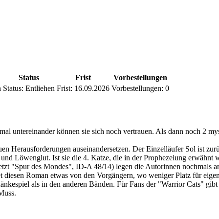
Status
Frist
Vorbestellungen
h
Status:
Entliehen
Frist:
16.09.2026
Vorbestellungen:
0
al untereinander können sie sich noch vertrauen. Als dann noch 2 myst
n Herausforderungen auseinandersetzen. Der Einzelläufer Sol ist zurü
er und Löwenglut. Ist sie die 4. Katze, die in der Prophezeiung erwähn
uletzt "Spur des Mondes", ID-A 48/14) legen die Autorinnen nochmals
eidet diesen Roman etwas von den Vorgängern, wo weniger Platz für ei
kespiel als in den anderen Bänden. Für Fans der "Warrior Cats" gibt 
 Muss.