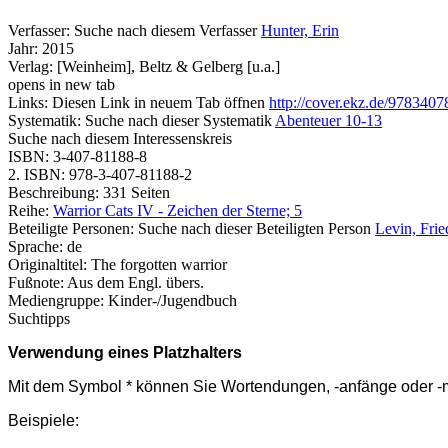
Verfasser:
Suche nach diesem Verfasser
Hunter, Erin
Jahr:
2015
Verlag:
[Weinheim], Beltz & Gelberg [u.a.]
opens in new tab
Links:
Diesen Link in neuem Tab öffnen
http://cover.ekz.de/978340
Systematik:
Suche nach dieser Systematik
Abenteuer 10-13
Suche nach diesem Interessenskreis
ISBN:
3-407-81188-8
2. ISBN:
978-3-407-81188-2
Beschreibung:
331 Seiten
Reihe:
Warrior Cats IV - Zeichen der Sterne; 5
Beteiligte Personen:
Suche nach dieser Beteiligten Person
Levin, Frie
Sprache:
de
Originaltitel:
The forgotten warrior
Fußnote:
Aus dem Engl. übers.
Mediengruppe:
Kinder-/Jugendbuch
Suchtipps
Verwendung eines Platzhalters
Mit dem Symbol * können Sie Wortendungen, -anfänge oder -mit
Beispiele: