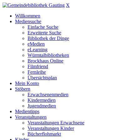
X
Willkommen
Mediensuche
Einfache Suche
Erweiterte Suche
Bibliothek der Dinge
eMedien
eLearning
Würmtalbibliotheken
Brockhaus Online
Filmfriend
Fernleihe
Übersichtsplan
Mein Konto
Stöbern
Erwachsenenmedien
Kindermedien
Jugendmedien
Medientipps
Veranstaltungen
Veranstaltungen Erwachsene
Veranstaltungen Kinder
Bücherflohmarkt
Kinder