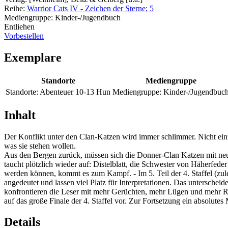
Reihe:
Warrior Cats IV - Zeichen der Sterne; 5
Mediengruppe:
Kinder-/Jugendbuch
Entliehen
Vorbestellen
Exemplare
Standorte
Mediengruppe
Standorte:
Abenteuer 10-13 Hun
Mediengruppe:
Kinder-/Jugendbuc
Inhalt
Der Konflikt unter den Clan-Katzen wird immer schlimmer. Nicht einm
was sie stehen wollen.
Aus den Bergen zurück, müssen sich die Donner-Clan Katzen mit neue
taucht plötzlich wieder auf: Distelblatt, die Schwester von Häherfed
werden können, kommt es zum Kampf. - Im 5. Teil der 4. Staffel (z
angedeutet und lassen viel Platz für Interpretationen. Das untersch
konfrontieren die Leser mit mehr Gerüchten, mehr Lügen und mehr Rän
auf das große Finale der 4. Staffel vor. Zur Fortsetzung ein absolutes
Details