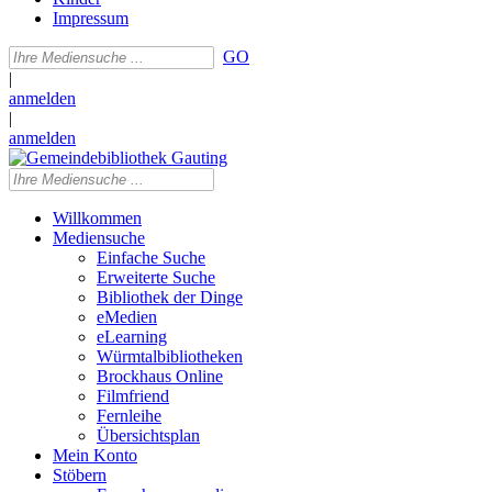
Impressum
GO
|
anmelden
|
anmelden
Willkommen
Mediensuche
Einfache Suche
Erweiterte Suche
Bibliothek der Dinge
eMedien
eLearning
Würmtalbibliotheken
Brockhaus Online
Filmfriend
Fernleihe
Übersichtsplan
Mein Konto
Stöbern