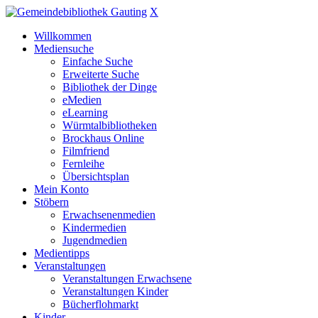
X
Willkommen
Mediensuche
Einfache Suche
Erweiterte Suche
Bibliothek der Dinge
eMedien
eLearning
Würmtalbibliotheken
Brockhaus Online
Filmfriend
Fernleihe
Übersichtsplan
Mein Konto
Stöbern
Erwachsenenmedien
Kindermedien
Jugendmedien
Medientipps
Veranstaltungen
Veranstaltungen Erwachsene
Veranstaltungen Kinder
Bücherflohmarkt
Kinder