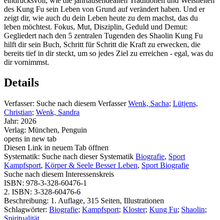
eindrucksvoll, wie die jahrtausendealten Traditionen und Weisheiten
des Kung Fu sein Leben von Grund auf verändert haben. Und er
zeigt dir, wie auch du dein Leben heute zu dem machst, das du
leben möchtest. Fokus, Mut, Disziplin, Geduld und Demut:
Gegliedert nach den 5 zentralen Tugenden des Shaolin Kung Fu
hilft dir sein Buch, Schritt für Schritt die Kraft zu erwecken, die
bereits tief in dir steckt, um so jedes Ziel zu erreichen - egal, was du
dir vornimmst.
Details
Verfasser:
Suche nach diesem Verfasser
Wenk, Sacha
;
Lütjens,
Christian
;
Wenk, Sandra
Jahr:
2026
Verlag:
München, Penguin
opens in new tab
Diesen Link in neuem Tab öffnen
Systematik:
Suche nach dieser Systematik
Biografie
,
Sport
Kampfsport
,
Körper & Seele Besser Leben
,
Sport Biografie
Suche nach diesem Interessenskreis
ISBN:
978-3-328-60476-1
2. ISBN:
3-328-60476-6
Beschreibung:
1. Auflage, 315 Seiten, Illustrationen
Schlagwörter:
Biografie
;
Kampfsport
;
Kloster
;
Kung Fu
;
Shaolin
;
Spiritualität