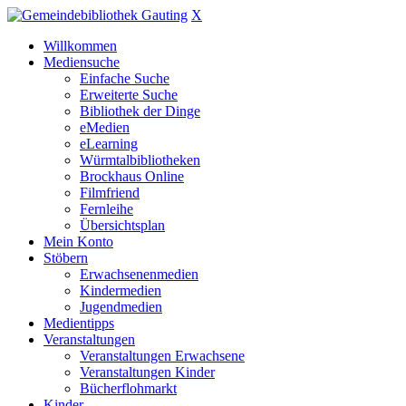
X
Willkommen
Mediensuche
Einfache Suche
Erweiterte Suche
Bibliothek der Dinge
eMedien
eLearning
Würmtalbibliotheken
Brockhaus Online
Filmfriend
Fernleihe
Übersichtsplan
Mein Konto
Stöbern
Erwachsenenmedien
Kindermedien
Jugendmedien
Medientipps
Veranstaltungen
Veranstaltungen Erwachsene
Veranstaltungen Kinder
Bücherflohmarkt
Kinder