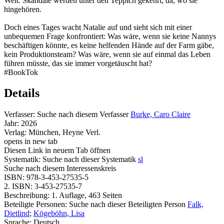
Welt. Skandale werden unter den Teppich gekehrt, da, wo sie
hingehören.
Doch eines Tages wacht Natalie auf und sieht sich mit einer
unbequemen Frage konfrontiert: Was wäre, wenn sie keine Nannys
beschäftigen könnte, es keine helfenden Hände auf der Farm gäbe,
kein Produktionsteam? Was wäre, wenn sie auf einmal das Leben
führen müsste, das sie immer vorgetäuscht hat?
#BookTok
Details
Verfasser:
Suche nach diesem Verfasser
Burke, Caro Claire
Jahr:
2026
Verlag:
München, Heyne Verl.
opens in new tab
Diesen Link in neuem Tab öffnen
Systematik:
Suche nach dieser Systematik
sl
Suche nach diesem Interessenskreis
ISBN:
978-3-453-27535-5
2. ISBN:
3-453-27535-7
Beschreibung:
1. Auflage, 463 Seiten
Beteiligte Personen:
Suche nach dieser Beteiligten Person
Falk,
Dietlind
;
Kögeböhn, Lisa
Sprache:
Deutsch