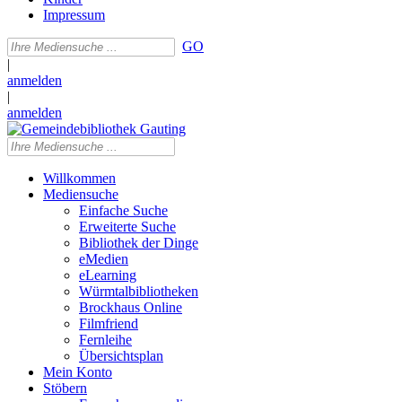
Impressum
GO
|
anmelden
|
anmelden
Willkommen
Mediensuche
Einfache Suche
Erweiterte Suche
Bibliothek der Dinge
eMedien
eLearning
Würmtalbibliotheken
Brockhaus Online
Filmfriend
Fernleihe
Übersichtsplan
Mein Konto
Stöbern