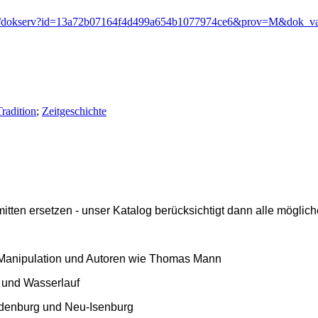
i-bin/dokserv?id=13a72b07164f4d499a654b1077974ce6&prov=M&dok_v
Tradition
;
Zeitgeschichte
ten ersetzen - unser Katalog berücksichtigt dann alle mögliche
l, Manipulation und Autoren wie Thomas Mann
uf und Wasserlauf
andenburg und Neu-Isenburg