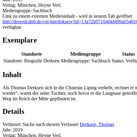
Verlag:
München, Heyne Verl.
Mediengruppe:
Sachbuch
Link zu einem externen Medieninhalt - wird in neuem Tab geöffnet
http://deposit.dnb.de/cgi-bin/dokserv?id=13a72b07164f4d499a6
verfügbar
Exemplare
Standorte
Mediengruppe
Status
Standorte:
Biografie Derksen
Mediengruppe:
Sachbuch
Status:
Verfü
Inhalt
Als Thomas Derksen sich in die Chinesin Liping verliebt, rechnet er
wieder“, warnt der seine Tochter, noch bevor er die Langnase getroffen
Weg im Reich der Mitte gepflastert ist.
Details
Verfasser:
Suche nach diesem Verfasser
Derksen, Thomas
Jahr:
2019
Verlag:
München, Heyne Verl.