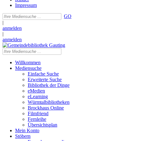
Impressum
GO
|
anmelden
|
anmelden
Willkommen
Mediensuche
Einfache Suche
Erweiterte Suche
Bibliothek der Dinge
eMedien
eLearning
Würmtalbibliotheken
Brockhaus Online
Filmfriend
Fernleihe
Übersichtsplan
Mein Konto
Stöbern