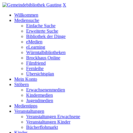
X
Willkommen
Mediensuche
Einfache Suche
Erweiterte Suche
Bibliothek der Dinge
eMedien
eLearning
Würmtalbibliotheken
Brockhaus Online
Filmfriend
Fernleihe
Übersichtsplan
Mein Konto
Stöbern
Erwachsenenmedien
Kindermedien
Jugendmedien
Medientipps
Veranstaltungen
Veranstaltungen Erwachsene
Veranstaltungen Kinder
Bücherflohmarkt
Kinder