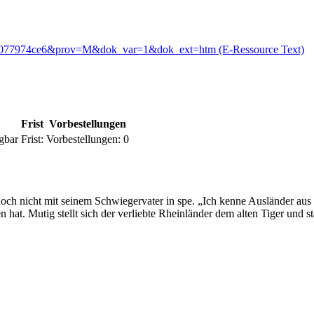
54b1077974ce6&prov=M&dok_var=1&dok_ext=htm (E-Ressource Text)
Frist
Vorbestellungen
gbar
Frist:
Vorbestellungen:
0
 noch nicht mit seinem Schwiegervater in spe. „Ich kenne Ausländer au
 hat. Mutig stellt sich der verliebte Rheinländer dem alten Tiger und s