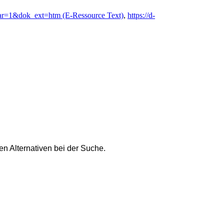
ar=1&dok_ext=htm (E-Ressource Text)
,
https://d-
n Alternativen bei der Suche.