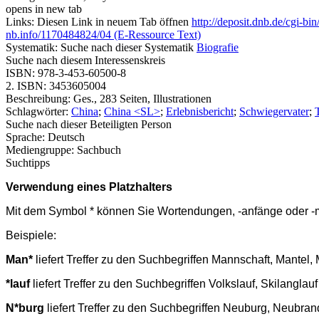
opens in new tab
Links:
Diesen Link in neuem Tab öffnen
http://deposit.dnb.de/cg
nb.info/1170484824/04 (E-Ressource Text)
Systematik:
Suche nach dieser Systematik
Biografie
Suche nach diesem Interessenskreis
ISBN:
978-3-453-60500-8
2. ISBN:
3453605004
Beschreibung:
Ges., 283 Seiten, Illustrationen
Schlagwörter:
China
;
China <SL>
;
Erlebnisbericht
;
Schwiegervater
;
Suche nach dieser Beteiligten Person
Sprache:
Deutsch
Mediengruppe:
Sachbuch
Suchtipps
Verwendung eines Platzhalters
Mit dem Symbol * können Sie Wortendungen, -anfänge oder -mit
Beispiele:
Man*
liefert Treffer zu den Suchbegriffen Mannschaft, Mante
*lauf
liefert Treffer zu den Suchbegriffen Volkslauf, Skilangla
N*burg
liefert Treffer zu den Suchbegriffen Neuburg, Neubr