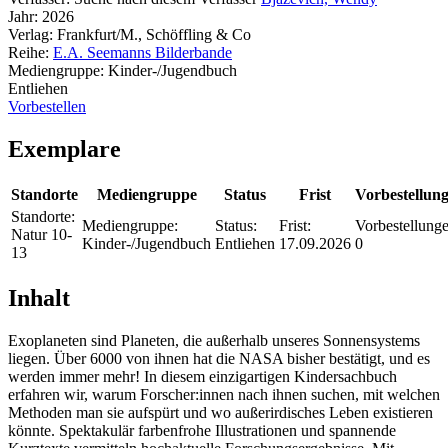
Jahr:
2026
Verlag:
Frankfurt/M., Schöffling & Co
Reihe:
E.A. Seemanns Bilderbande
Mediengruppe:
Kinder-/Jugendbuch
Entliehen
Vorbestellen
Exemplare
Standorte
Mediengruppe
Status
Frist
Vorbestellun
Standorte:
Mediengruppe:
Status:
Frist:
Vorbestellunge
Natur 10-
Kinder-/Jugendbuch
Entliehen
17.09.2026
0
13
Inhalt
Exoplaneten sind Planeten, die außerhalb unseres Sonnensystems
liegen. Über 6000 von ihnen hat die NASA bisher bestätigt, und es
werden immer mehr! In diesem einzigartigen Kindersachbuch
erfahren wir, warum Forscher:innen nach ihnen suchen, mit welchen
Methoden man sie aufspürt und wo außerirdisches Leben existieren
könnte. Spektakulär farbenfrohe Illustrationen und spannende