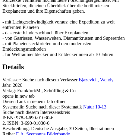
Kurztexte vermitteln hochaktuelle Forschungsergebnisse. Mit
Steckbriefen, die einen Überblick über die berühmtesten
Exoplaneten und ihre Eigenschaften geben.
- mit Lichtgeschwindigkeit voraus: eine Expedition zu weit
entfernten Planeten
- das erste Kindersachbuch über Exoplaneten
- von Gasriesen, Wasserwelten, Diamantkrusten und Supererden
- mit Planetensteckbriefen und den modernsten
Entdeckungsmethoden
- für Weltraumentdecker und Entdeckerinnen ab 10 Jahren
Details
Verfasser:
Suche nach diesem Verfasser
Bjazevich, Wendy
Jahr:
2026
Verlag:
Frankfurt/M., Schöffling & Co
opens in new tab
Diesen Link in neuem Tab öffnen
Systematik:
Suche nach dieser Systematik
Natur 10-13
Suche nach diesem Interessenskreis
ISBN:
978-3-690-01030-6
2. ISBN:
3-690-01030-6
Beschreibung:
Deutsche Ausgabe, 39 Seiten, Illustrationen
Reihe:
E.A. Seemanns Bilderbande