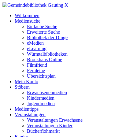
X
Willkommen
Mediensuche
Einfache Suche
Erweiterte Suche
Bibliothek der Dinge
eMedien
eLearning
Würmtalbibliotheken
Brockhaus Online
Filmfriend
Fernleihe
Übersichtsplan
Mein Konto
Stöbern
Erwachsenenmedien
Kindermedien
Jugendmedien
Medientipps
Veranstaltungen
Veranstaltungen Erwachsene
Veranstaltungen Kinder
Bücherflohmarkt
Kinder