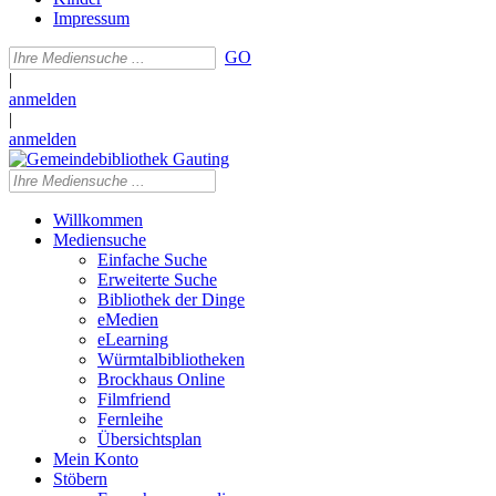
Impressum
GO
|
anmelden
|
anmelden
Willkommen
Mediensuche
Einfache Suche
Erweiterte Suche
Bibliothek der Dinge
eMedien
eLearning
Würmtalbibliotheken
Brockhaus Online
Filmfriend
Fernleihe
Übersichtsplan
Mein Konto
Stöbern