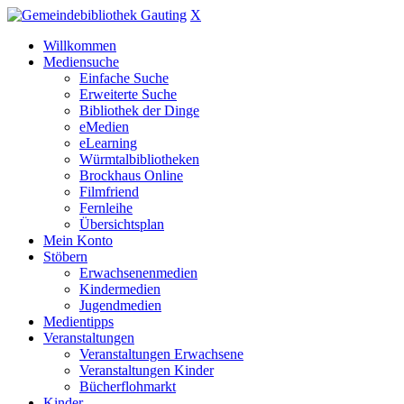
X
Willkommen
Mediensuche
Einfache Suche
Erweiterte Suche
Bibliothek der Dinge
eMedien
eLearning
Würmtalbibliotheken
Brockhaus Online
Filmfriend
Fernleihe
Übersichtsplan
Mein Konto
Stöbern
Erwachsenenmedien
Kindermedien
Jugendmedien
Medientipps
Veranstaltungen
Veranstaltungen Erwachsene
Veranstaltungen Kinder
Bücherflohmarkt
Kinder