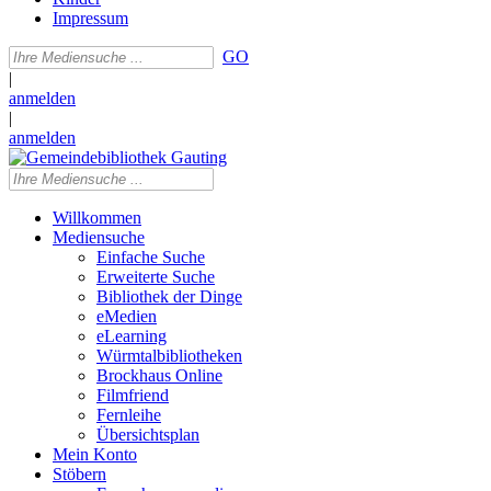
Impressum
GO
|
anmelden
|
anmelden
Willkommen
Mediensuche
Einfache Suche
Erweiterte Suche
Bibliothek der Dinge
eMedien
eLearning
Würmtalbibliotheken
Brockhaus Online
Filmfriend
Fernleihe
Übersichtsplan
Mein Konto
Stöbern