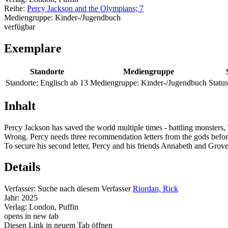
Reihe:
Percy Jackson and the Olympians; 7
Mediengruppe:
Kinder-/Jugendbuch
verfügbar
Exemplare
Standorte
Mediengruppe
Standorte:
Englisch ab 13
Mediengruppe:
Kinder-/Jugendbuch
Status
Inhalt
Percy Jackson has saved the world multiple times - battling monsters, 
Wrong. Percy needs three recommendation letters from the gods befor
To secure his second letter, Percy and his friends Annabeth and Grover 
Details
Verfasser:
Suche nach diesem Verfasser
Riordan, Rick
Jahr:
2025
Verlag:
London, Puffin
opens in new tab
Diesen Link in neuem Tab öffnen