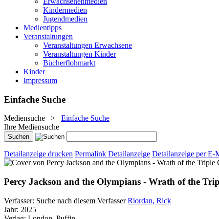
Erwachsenenmedien
Kindermedien
Jugendmedien
Medientipps
Veranstaltungen
Veranstaltungen Erwachsene
Veranstaltungen Kinder
Bücherflohmarkt
Kinder
Impressum
Einfache Suche
Mediensuche
>
Einfache Suche
Ihre Mediensuche
Detailanzeige drucken
Permalink Detailanzeige
Detailanzeige per E-
Percy Jackson and the Olympians - Wrath of the Tri
Verfasser:
Suche nach diesem Verfasser
Riordan, Rick
Jahr:
2025
Verlag:
London, Puffin