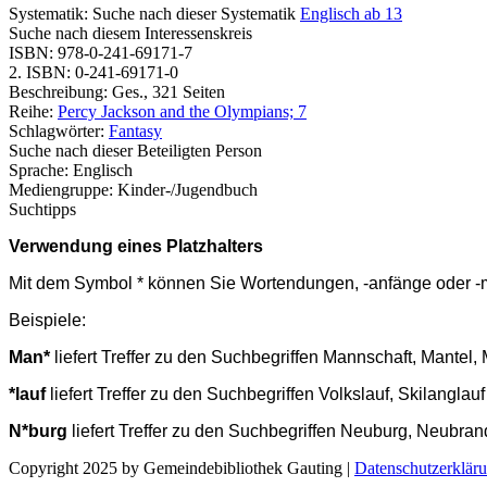
Systematik:
Suche nach dieser Systematik
Englisch ab 13
Suche nach diesem Interessenskreis
ISBN:
978-0-241-69171-7
2. ISBN:
0-241-69171-0
Beschreibung:
Ges., 321 Seiten
Reihe:
Percy Jackson and the Olympians; 7
Schlagwörter:
Fantasy
Suche nach dieser Beteiligten Person
Sprache:
Englisch
Mediengruppe:
Kinder-/Jugendbuch
Suchtipps
Verwendung eines Platzhalters
Mit dem Symbol * können Sie Wortendungen, -anfänge oder -mit
Beispiele:
Man*
liefert Treffer zu den Suchbegriffen Mannschaft, Mante
*lauf
liefert Treffer zu den Suchbegriffen Volkslauf, Skilangla
N*burg
liefert Treffer zu den Suchbegriffen Neuburg, Neubr
Copyright 2025 by Gemeindebibliothek Gauting
|
Datenschutzerklär