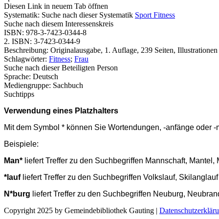
Diesen Link in neuem Tab öffnen
Systematik:
Suche nach dieser Systematik
Sport Fitness
Suche nach diesem Interessenskreis
ISBN:
978-3-7423-0344-8
2. ISBN:
3-7423-0344-9
Beschreibung:
Originalausgabe, 1. Auflage, 239 Seiten, Illustrationen
Schlagwörter:
Fitness
;
Frau
Suche nach dieser Beteiligten Person
Sprache:
Deutsch
Mediengruppe:
Sachbuch
Suchtipps
Verwendung eines Platzhalters
Mit dem Symbol * können Sie Wortendungen, -anfänge oder -mit
Beispiele:
Man*
liefert Treffer zu den Suchbegriffen Mannschaft, Mante
*lauf
liefert Treffer zu den Suchbegriffen Volkslauf, Skilangla
N*burg
liefert Treffer zu den Suchbegriffen Neuburg, Neubr
Copyright 2025 by Gemeindebibliothek Gauting
|
Datenschutzerklär