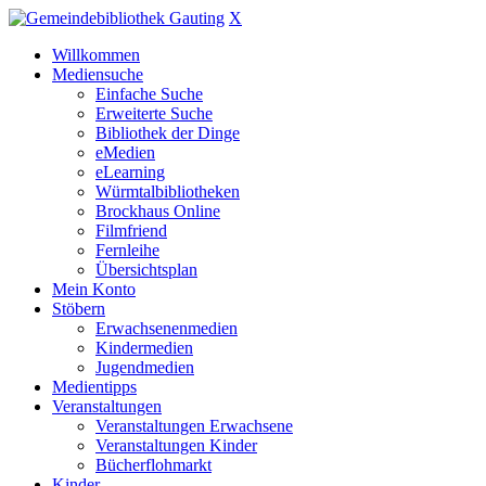
X
Willkommen
Mediensuche
Einfache Suche
Erweiterte Suche
Bibliothek der Dinge
eMedien
eLearning
Würmtalbibliotheken
Brockhaus Online
Filmfriend
Fernleihe
Übersichtsplan
Mein Konto
Stöbern
Erwachsenenmedien
Kindermedien
Jugendmedien
Medientipps
Veranstaltungen
Veranstaltungen Erwachsene
Veranstaltungen Kinder
Bücherflohmarkt
Kinder