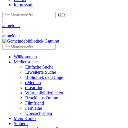
Impressum
GO
|
anmelden
|
anmelden
Willkommen
Mediensuche
Einfache Suche
Erweiterte Suche
Bibliothek der Dinge
eMedien
eLearning
Würmtalbibliotheken
Brockhaus Online
Filmfriend
Fernleihe
Übersichtsplan
Mein Konto
Stöbern