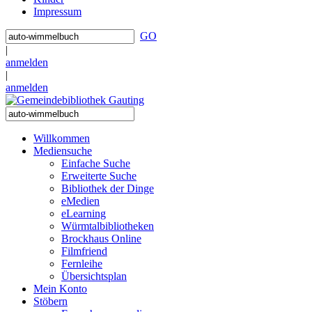
Impressum
GO
|
anmelden
|
anmelden
Willkommen
Mediensuche
Einfache Suche
Erweiterte Suche
Bibliothek der Dinge
eMedien
eLearning
Würmtalbibliotheken
Brockhaus Online
Filmfriend
Fernleihe
Übersichtsplan
Mein Konto
Stöbern