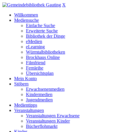
X
Willkommen
Mediensuche
Einfache Suche
Erweiterte Suche
Bibliothek der Dinge
eMedien
eLearning
Würmtalbibliotheken
Brockhaus Online
Filmfriend
Fernleihe
Übersichtsplan
Mein Konto
Stöbern
Erwachsenenmedien
Kindermedien
Jugendmedien
Medientipps
Veranstaltungen
Veranstaltungen Erwachsene
Veranstaltungen Kinder
Bücherflohmarkt
Kinder