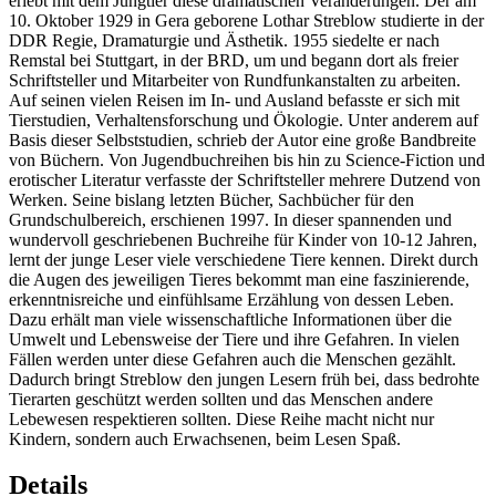
erlebt mit dem Jungtier diese dramatischen Veränderungen. Der am
10. Oktober 1929 in Gera geborene Lothar Streblow studierte in der
DDR Regie, Dramaturgie und Ästhetik. 1955 siedelte er nach
Remstal bei Stuttgart, in der BRD, um und begann dort als freier
Schriftsteller und Mitarbeiter von Rundfunkanstalten zu arbeiten.
Auf seinen vielen Reisen im In- und Ausland befasste er sich mit
Tierstudien, Verhaltensforschung und Ökologie. Unter anderem auf
Basis dieser Selbststudien, schrieb der Autor eine große Bandbreite
von Büchern. Von Jugendbuchreihen bis hin zu Science-Fiction und
erotischer Literatur verfasste der Schriftsteller mehrere Dutzend von
Werken. Seine bislang letzten Bücher, Sachbücher für den
Grundschulbereich, erschienen 1997. In dieser spannenden und
wundervoll geschriebenen Buchreihe für Kinder von 10-12 Jahren,
lernt der junge Leser viele verschiedene Tiere kennen. Direkt durch
die Augen des jeweiligen Tieres bekommt man eine faszinierende,
erkenntnisreiche und einfühlsame Erzählung von dessen Leben.
Dazu erhält man viele wissenschaftliche Informationen über die
Umwelt und Lebensweise der Tiere und ihre Gefahren. In vielen
Fällen werden unter diese Gefahren auch die Menschen gezählt.
Dadurch bringt Streblow den jungen Lesern früh bei, dass bedrohte
Tierarten geschützt werden sollten und das Menschen andere
Lebewesen respektieren sollten. Diese Reihe macht nicht nur
Kindern, sondern auch Erwachsenen, beim Lesen Spaß.
Details