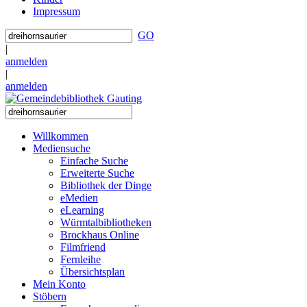
Impressum
GO
|
anmelden
|
anmelden
Willkommen
Mediensuche
Einfache Suche
Erweiterte Suche
Bibliothek der Dinge
eMedien
eLearning
Würmtalbibliotheken
Brockhaus Online
Filmfriend
Fernleihe
Übersichtsplan
Mein Konto
Stöbern