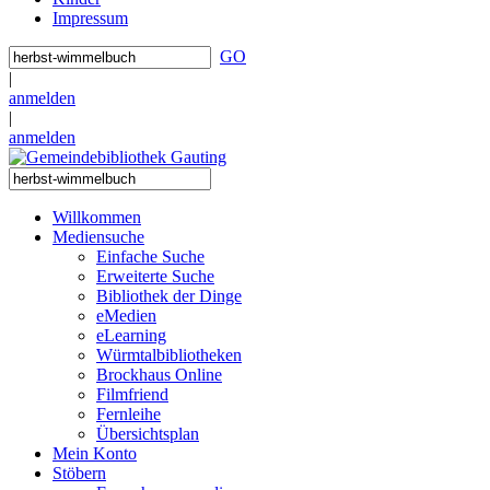
Impressum
GO
|
anmelden
|
anmelden
Willkommen
Mediensuche
Einfache Suche
Erweiterte Suche
Bibliothek der Dinge
eMedien
eLearning
Würmtalbibliotheken
Brockhaus Online
Filmfriend
Fernleihe
Übersichtsplan
Mein Konto
Stöbern