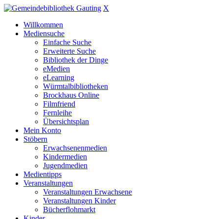
X
Willkommen
Mediensuche
Einfache Suche
Erweiterte Suche
Bibliothek der Dinge
eMedien
eLearning
Würmtalbibliotheken
Brockhaus Online
Filmfriend
Fernleihe
Übersichtsplan
Mein Konto
Stöbern
Erwachsenenmedien
Kindermedien
Jugendmedien
Medientipps
Veranstaltungen
Veranstaltungen Erwachsene
Veranstaltungen Kinder
Bücherflohmarkt
Kinder