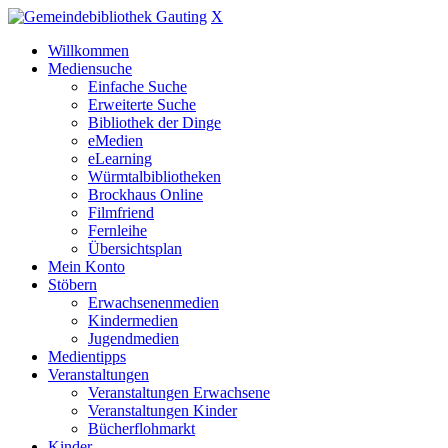
X
Willkommen
Mediensuche
Einfache Suche
Erweiterte Suche
Bibliothek der Dinge
eMedien
eLearning
Würmtalbibliotheken
Brockhaus Online
Filmfriend
Fernleihe
Übersichtsplan
Mein Konto
Stöbern
Erwachsenenmedien
Kindermedien
Jugendmedien
Medientipps
Veranstaltungen
Veranstaltungen Erwachsene
Veranstaltungen Kinder
Bücherflohmarkt
Kinder