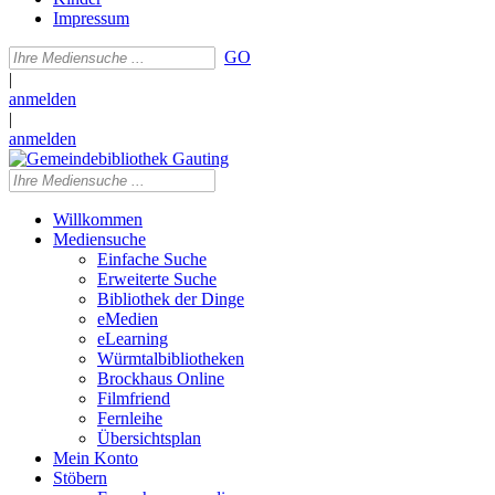
Impressum
GO
|
anmelden
|
anmelden
Willkommen
Mediensuche
Einfache Suche
Erweiterte Suche
Bibliothek der Dinge
eMedien
eLearning
Würmtalbibliotheken
Brockhaus Online
Filmfriend
Fernleihe
Übersichtsplan
Mein Konto
Stöbern