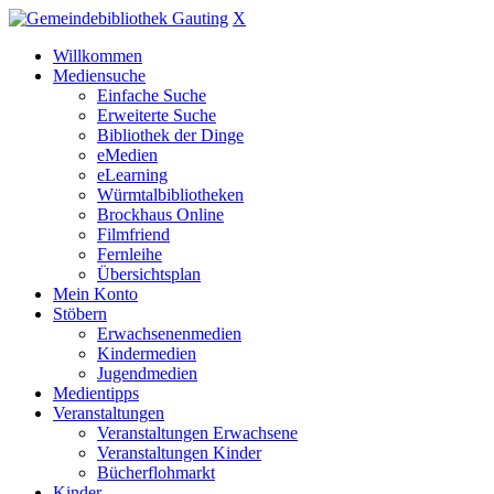
X
Willkommen
Mediensuche
Einfache Suche
Erweiterte Suche
Bibliothek der Dinge
eMedien
eLearning
Würmtalbibliotheken
Brockhaus Online
Filmfriend
Fernleihe
Übersichtsplan
Mein Konto
Stöbern
Erwachsenenmedien
Kindermedien
Jugendmedien
Medientipps
Veranstaltungen
Veranstaltungen Erwachsene
Veranstaltungen Kinder
Bücherflohmarkt
Kinder