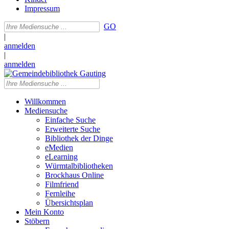
Impressum
GO
|
anmelden
|
anmelden
Willkommen
Mediensuche
Einfache Suche
Erweiterte Suche
Bibliothek der Dinge
eMedien
eLearning
Würmtalbibliotheken
Brockhaus Online
Filmfriend
Fernleihe
Übersichtsplan
Mein Konto
Stöbern