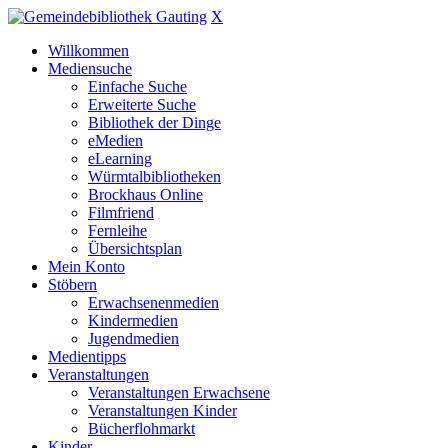
X
Willkommen
Mediensuche
Einfache Suche
Erweiterte Suche
Bibliothek der Dinge
eMedien
eLearning
Würmtalbibliotheken
Brockhaus Online
Filmfriend
Fernleihe
Übersichtsplan
Mein Konto
Stöbern
Erwachsenenmedien
Kindermedien
Jugendmedien
Medientipps
Veranstaltungen
Veranstaltungen Erwachsene
Veranstaltungen Kinder
Bücherflohmarkt
Kinder