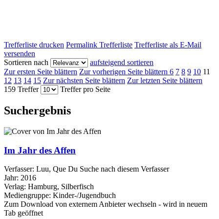
Trefferliste drucken
Permalink Trefferliste
Trefferliste als E-Mail
versenden
Sortieren nach
aufsteigend sortieren
Zur ersten Seite blättern
Zur vorherigen Seite blättern
6
7
8
9
10
11
12
13
14
15
Zur nächsten Seite blättern
Zur letzten Seite blättern
159 Treffer
Treffer pro Seite
Suchergebnis
Im Jahr des Affen
Verfasser:
Luu, Que Du
Suche nach diesem Verfasser
Jahr:
2016
Verlag:
Hamburg, Silberfisch
Mediengruppe:
Kinder-/Jugendbuch
Zum Download von externem Anbieter wechseln - wird in neuem
Tab geöffnet