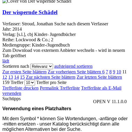
Der wispernde Schädel
Verfasser:
Stroud, Jonathan
Suche nach diesem Verfasser
Jahr:
2014
Verlag:
[s.l.], cbj Kinder- Jugendbücher
Reihe:
Lockwood & Co.; 2
Mediengruppe:
Kinder-/Jugendbuch
Zum Download von externem Anbieter wechseln - wird in neuem
Tab geöffnet
lädt
Sortieren nach
aufsteigend sortieren
Zur ersten Seite blättern
Zur vorherigen Seite blättern
6
7
8
9
10
11
12
13
14
15
Zur nächsten Seite blättern
Zur letzten Seite blättern
159 Treffer
Treffer pro Seite
Trefferliste drucken
Permalink Trefferliste
Trefferliste als E-Mail
versenden
Suchtipps
OPEN V 11.1.0.0
Verwendung eines Platzhalters
Mit dem Symbol * können Sie Wortendungen, -anfänge oder
-mitten ersetzen - unser Katalog berücksichtigt dann alle
möglichen Alternativen bei der Suche.