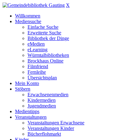
X
Willkommen
Mediensuche
Einfache Suche
Erweiterte Suche
Bibliothek der Dinge
eMedien
eLearning
Würmtalbibliotheken
Brockhaus Online
Filmfriend
Fernleihe
Übersichtsplan
Mein Konto
Stöbern
Erwachsenenmedien
Kindermedien
Jugendmedien
Medientipps
Veranstaltungen
Veranstaltungen Erwachsene
Veranstaltungen Kinder
Bücherflohmarkt
Kinder