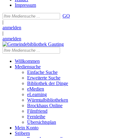
Impressum
GO
|
anmelden
|
anmelden
Willkommen
Mediensuche
Einfache Suche
Erweiterte Suche
Bibliothek der Dinge
eMedien
eLearning
Würmtalbibliotheken
Brockhaus Online
Filmfriend
Fernleihe
Übersichtsplan
Mein Konto
Stöbern