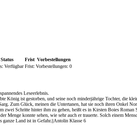
Status
Frist
Vorbestellungen
s:
Verfügbar
Frist:
Vorbestellungen:
0
 spannendes Leseerlebnis.
te König ist gestorben, und seine noch minderjährige Tochter, die kle
g. Zum Glück, meinen die Untertanen, hat sie noch ihren Onkel Norlin,
wei Schritte hinter ihm zu gehen, heißt es in Kirsten Boies Roman Sko
der Menge konnte sehen, wie sehr auch er trauerte. Solch einem Mensche
as ganze Land ist in Gefahr.||Antolin Klasse 6