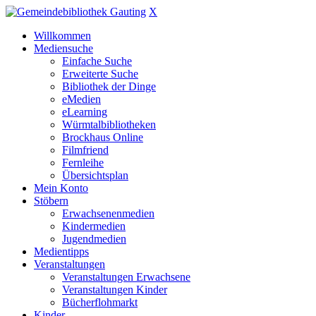
X
Willkommen
Mediensuche
Einfache Suche
Erweiterte Suche
Bibliothek der Dinge
eMedien
eLearning
Würmtalbibliotheken
Brockhaus Online
Filmfriend
Fernleihe
Übersichtsplan
Mein Konto
Stöbern
Erwachsenenmedien
Kindermedien
Jugendmedien
Medientipps
Veranstaltungen
Veranstaltungen Erwachsene
Veranstaltungen Kinder
Bücherflohmarkt
Kinder