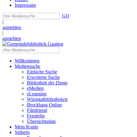
Impressum
GO
|
anmelden
|
anmelden
Willkommen
Mediensuche
Einfache Suche
Erweiterte Suche
Bibliothek der Dinge
eMedien
eLearning
Würmtalbibliotheken
Brockhaus Online
Filmfriend
Fernleihe
Übersichtsplan
Mein Konto
Stöbern