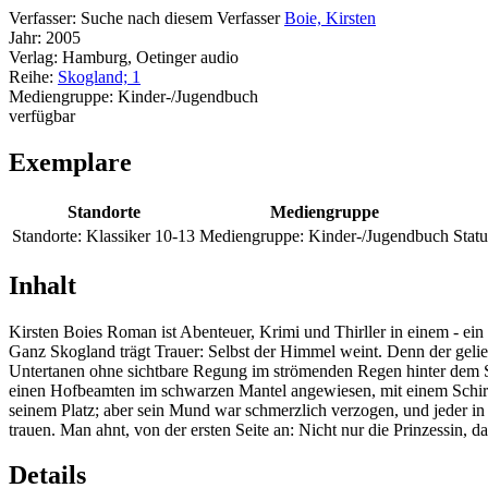
Verfasser:
Suche nach diesem Verfasser
Boie, Kirsten
Jahr:
2005
Verlag:
Hamburg, Oetinger audio
Reihe:
Skogland; 1
Mediengruppe:
Kinder-/Jugendbuch
verfügbar
Exemplare
Standorte
Mediengruppe
Standorte:
Klassiker 10-13
Mediengruppe:
Kinder-/Jugendbuch
Statu
Inhalt
Kirsten Boies Roman ist Abenteuer, Krimi und Thirller in einem - ein
Ganz Skogland trägt Trauer: Selbst der Himmel weint. Denn der gelieb
Untertanen ohne sichtbare Regung im strömenden Regen hinter dem Sar
einen Hofbeamten im schwarzen Mantel angewiesen, mit einem Schirm z
seinem Platz; aber sein Mund war schmerzlich verzogen, und jeder in 
trauen. Man ahnt, von der ersten Seite an: Nicht nur die Prinzessin, d
Details