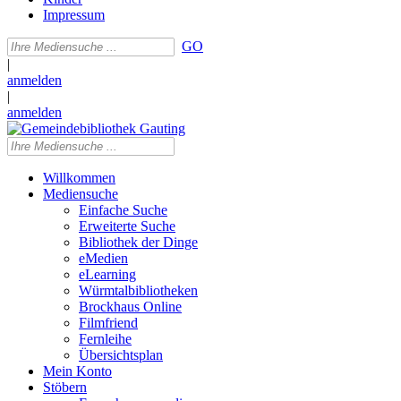
Impressum
GO
|
anmelden
|
anmelden
Willkommen
Mediensuche
Einfache Suche
Erweiterte Suche
Bibliothek der Dinge
eMedien
eLearning
Würmtalbibliotheken
Brockhaus Online
Filmfriend
Fernleihe
Übersichtsplan
Mein Konto
Stöbern