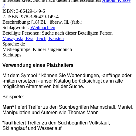
Interessenkreis:
Suche nach diesem Interessenskreis
Antolin Klasse
2
ISBN:
3-86429-149-6
2. ISBN:
978-3-86429-149-4
Beschreibung:
[18] Bl. : überw. Ill. (farb.)
Schlagwörter:
Weihnachten
Beteiligte Personen:
Suche nach dieser Beteiligten Person
Muszynski, Eva
;
Teich, Karsten
Sprache:
de
Mediengruppe:
Kinder-/Jugendbuch
Suchtipps
Verwendung eines Platzhalters
Mit dem Symbol * können Sie Wortendungen, -anfänge oder
-mitten ersetzen - unser Katalog berücksichtigt dann alle
möglichen Alternativen bei der Suche.
Beispiele:
Man*
liefert Treffer zu den Suchbegriffen Mannschaft, Mantel,
Manipulation und Autoren wie Thomas Mann
*lauf
liefert Treffer zu den Suchbegriffen Volkslauf,
Skilanglauf und Wasserlauf