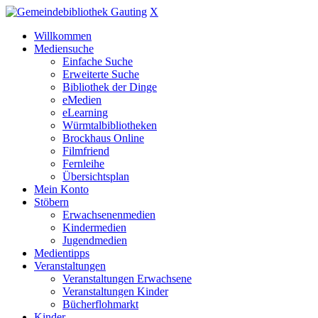
X
Willkommen
Mediensuche
Einfache Suche
Erweiterte Suche
Bibliothek der Dinge
eMedien
eLearning
Würmtalbibliotheken
Brockhaus Online
Filmfriend
Fernleihe
Übersichtsplan
Mein Konto
Stöbern
Erwachsenenmedien
Kindermedien
Jugendmedien
Medientipps
Veranstaltungen
Veranstaltungen Erwachsene
Veranstaltungen Kinder
Bücherflohmarkt
Kinder