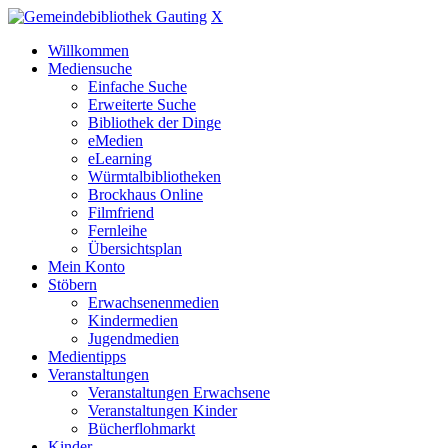
X
Willkommen
Mediensuche
Einfache Suche
Erweiterte Suche
Bibliothek der Dinge
eMedien
eLearning
Würmtalbibliotheken
Brockhaus Online
Filmfriend
Fernleihe
Übersichtsplan
Mein Konto
Stöbern
Erwachsenenmedien
Kindermedien
Jugendmedien
Medientipps
Veranstaltungen
Veranstaltungen Erwachsene
Veranstaltungen Kinder
Bücherflohmarkt
Kinder