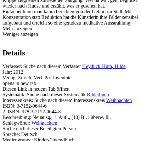
Krippe zeigt einen zufriedenen Säugling. Wer da war, geht beglückt
wieder nach Hause und erzählt, was er gesehen hat.
Einfacher kann man kaum berichten von der Geburt im Stall. Mit
Konzentration statt Reduktion hat die Künstlerin ihre Bilder sensibel
aufgebaut und erreicht so eine geradezu meditative Ausstrahlung.
Mehr anzeigen
Weniger anzeigen
Details
Verfasser:
Suche nach diesem Verfasser
Heyduck-Huth, Hilde
Jahr:
2012
Verlag:
Zürich, Verl. Pro Juventute
opens in new tab
Diesen Link in neuem Tab öffnen
Systematik:
Suche nach dieser Systematik
Bilderbuch
Interessenkreis:
Suche nach diesem Interessenskreis
Weihnachten
ISBN:
3-7152-0644-6
2. ISBN:
978-3-7152-0644-8
Beschreibung:
Neuausg., 1. Aufl., [10] Bl. : überw. Ill.
Schlagwörter:
Weihnachten
Suche nach dieser Beteiligten Person
Sprache:
Deutsch
Mediengruppe:
Kinder-/Jugendbuch