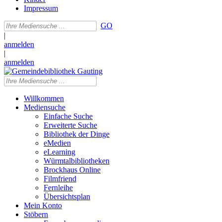
Impressum
GO
|
anmelden
|
anmelden
Willkommen
Mediensuche
Einfache Suche
Erweiterte Suche
Bibliothek der Dinge
eMedien
eLearning
Würmtalbibliotheken
Brockhaus Online
Filmfriend
Fernleihe
Übersichtsplan
Mein Konto
Stöbern