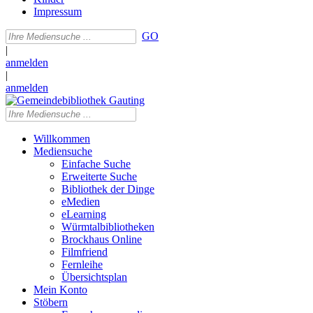
Impressum
GO
|
anmelden
|
anmelden
Willkommen
Mediensuche
Einfache Suche
Erweiterte Suche
Bibliothek der Dinge
eMedien
eLearning
Würmtalbibliotheken
Brockhaus Online
Filmfriend
Fernleihe
Übersichtsplan
Mein Konto
Stöbern