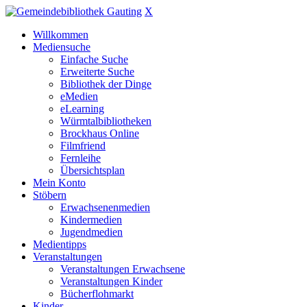
X
Willkommen
Mediensuche
Einfache Suche
Erweiterte Suche
Bibliothek der Dinge
eMedien
eLearning
Würmtalbibliotheken
Brockhaus Online
Filmfriend
Fernleihe
Übersichtsplan
Mein Konto
Stöbern
Erwachsenenmedien
Kindermedien
Jugendmedien
Medientipps
Veranstaltungen
Veranstaltungen Erwachsene
Veranstaltungen Kinder
Bücherflohmarkt
Kinder