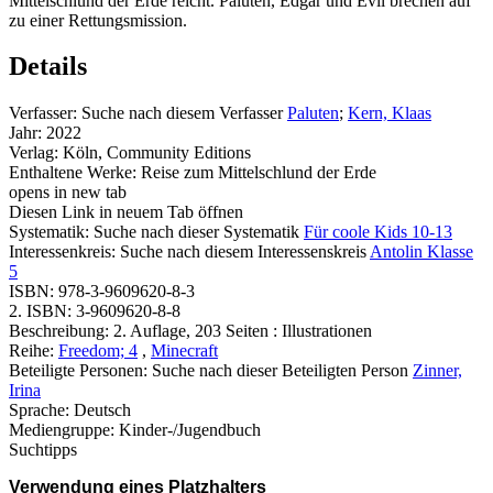
Mittelschlund der Erde reicht. Paluten, Edgar und Evil brechen auf
zu einer Rettungsmission.
Details
Verfasser:
Suche nach diesem Verfasser
Paluten
;
Kern, Klaas
Jahr:
2022
Verlag:
Köln, Community Editions
Enthaltene Werke:
Reise zum Mittelschlund der Erde
opens in new tab
Diesen Link in neuem Tab öffnen
Systematik:
Suche nach dieser Systematik
Für coole Kids 10-13
Interessenkreis:
Suche nach diesem Interessenskreis
Antolin Klasse
5
ISBN:
978-3-9609620-8-3
2. ISBN:
3-9609620-8-8
Beschreibung:
2. Auflage, 203 Seiten : Illustrationen
Reihe:
Freedom; 4
,
Minecraft
Beteiligte Personen:
Suche nach dieser Beteiligten Person
Zinner,
Irina
Sprache:
Deutsch
Mediengruppe:
Kinder-/Jugendbuch
Suchtipps
Verwendung eines Platzhalters