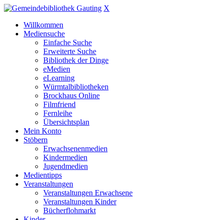
X
Willkommen
Mediensuche
Einfache Suche
Erweiterte Suche
Bibliothek der Dinge
eMedien
eLearning
Würmtalbibliotheken
Brockhaus Online
Filmfriend
Fernleihe
Übersichtsplan
Mein Konto
Stöbern
Erwachsenenmedien
Kindermedien
Jugendmedien
Medientipps
Veranstaltungen
Veranstaltungen Erwachsene
Veranstaltungen Kinder
Bücherflohmarkt
Kinder