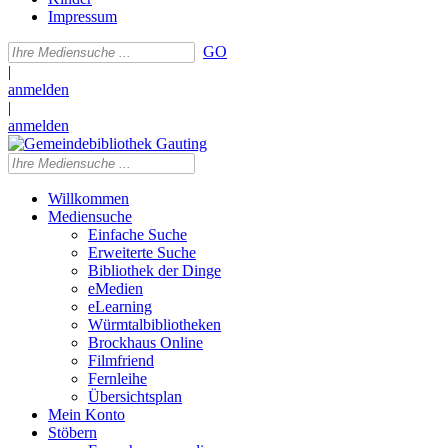
Impressum
GO
|
anmelden
|
anmelden
Willkommen
Mediensuche
Einfache Suche
Erweiterte Suche
Bibliothek der Dinge
eMedien
eLearning
Würmtalbibliotheken
Brockhaus Online
Filmfriend
Fernleihe
Übersichtsplan
Mein Konto
Stöbern