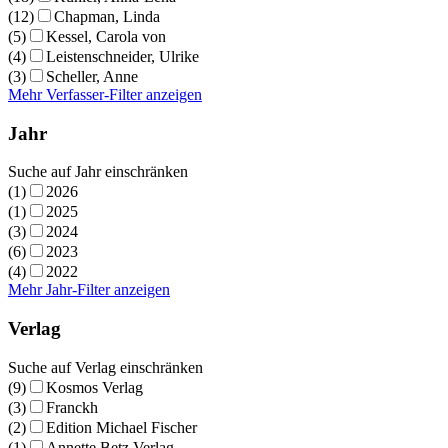
(12)
Chapman, Linda
(5)
Kessel, Carola von
(4)
Leistenschneider, Ulrike
(3)
Scheller, Anne
Mehr Verfasser-Filter anzeigen
Jahr
Suche auf Jahr einschränken
(1)
2026
(1)
2025
(3)
2024
(6)
2023
(4)
2022
Mehr Jahr-Filter anzeigen
Verlag
Suche auf Verlag einschränken
(9)
Kosmos Verlag
(3)
Franckh
(2)
Edition Michael Fischer
(1)
Annette Betz Verlag