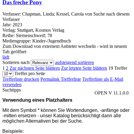
Das freche Pony
Verfasser:
Chapman, Linda
;
Kessel, Carola von
Suche nach diesem
Verfasser
Jahr:
2023
Verlag:
Stuttgart, Kosmos Verlag
Reihe:
Sternenschweif; 78
Mediengruppe:
Kinder-/Jugendbuch
Zum Download von externem Anbieter wechseln - wird in neuem
Tab geöffnet
lädt
Sortieren nach
aufsteigend sortieren
1
2
Zur nächsten Seite blättern
Zur letzten Seite blättern
19 Treffer
Treffer pro Seite
Trefferliste drucken
Permalink Trefferliste
Trefferliste als E-Mail
versenden
Suchtipps
OPEN V 11.1.0.0
Verwendung eines Platzhalters
Mit dem Symbol * können Sie Wortendungen, -anfänge oder
-mitten ersetzen - unser Katalog berücksichtigt dann alle
möglichen Alternativen bei der Suche.
Beispiele: