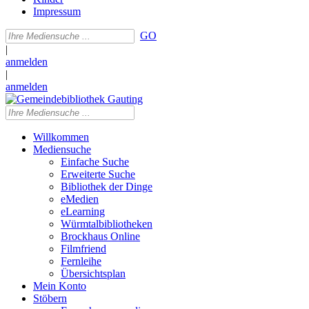
Impressum
GO
|
anmelden
|
anmelden
Willkommen
Mediensuche
Einfache Suche
Erweiterte Suche
Bibliothek der Dinge
eMedien
eLearning
Würmtalbibliotheken
Brockhaus Online
Filmfriend
Fernleihe
Übersichtsplan
Mein Konto
Stöbern