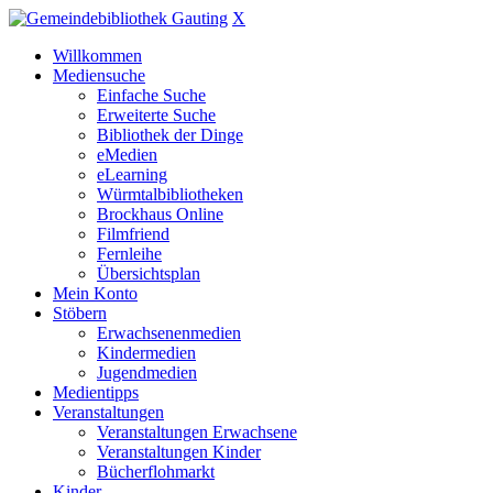
X
Willkommen
Mediensuche
Einfache Suche
Erweiterte Suche
Bibliothek der Dinge
eMedien
eLearning
Würmtalbibliotheken
Brockhaus Online
Filmfriend
Fernleihe
Übersichtsplan
Mein Konto
Stöbern
Erwachsenenmedien
Kindermedien
Jugendmedien
Medientipps
Veranstaltungen
Veranstaltungen Erwachsene
Veranstaltungen Kinder
Bücherflohmarkt
Kinder