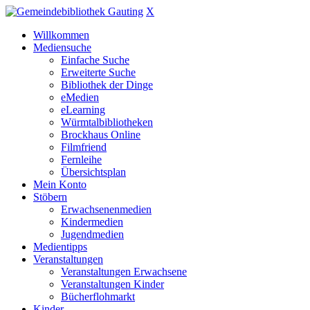
X
Willkommen
Mediensuche
Einfache Suche
Erweiterte Suche
Bibliothek der Dinge
eMedien
eLearning
Würmtalbibliotheken
Brockhaus Online
Filmfriend
Fernleihe
Übersichtsplan
Mein Konto
Stöbern
Erwachsenenmedien
Kindermedien
Jugendmedien
Medientipps
Veranstaltungen
Veranstaltungen Erwachsene
Veranstaltungen Kinder
Bücherflohmarkt
Kinder