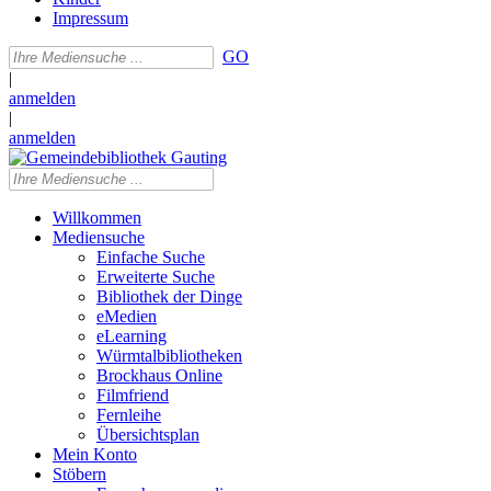
Impressum
GO
|
anmelden
|
anmelden
Willkommen
Mediensuche
Einfache Suche
Erweiterte Suche
Bibliothek der Dinge
eMedien
eLearning
Würmtalbibliotheken
Brockhaus Online
Filmfriend
Fernleihe
Übersichtsplan
Mein Konto
Stöbern