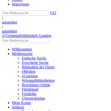
Impressum
GO
|
anmelden
|
anmelden
Willkommen
Mediensuche
Einfache Suche
Erweiterte Suche
Bibliothek der Dinge
eMedien
eLearning
Würmtalbibliotheken
Brockhaus Online
Filmfriend
Fernleihe
Übersichtsplan
Mein Konto
Stöbern