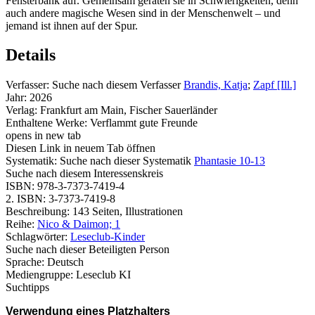
Fensterbank auf. Gemeinsam geraten sie in Schwierigkeiten, denn
auch andere magische Wesen sind in der Menschenwelt – und
jemand ist ihnen auf der Spur.
Details
Verfasser:
Suche nach diesem Verfasser
Brandis, Katja
;
Zapf [Ill.]
Jahr:
2026
Verlag:
Frankfurt am Main, Fischer Sauerländer
Enthaltene Werke:
Verflammt gute Freunde
opens in new tab
Diesen Link in neuem Tab öffnen
Systematik:
Suche nach dieser Systematik
Phantasie 10-13
Suche nach diesem Interessenskreis
ISBN:
978-3-7373-7419-4
2. ISBN:
3-7373-7419-8
Beschreibung:
143 Seiten, Illustrationen
Reihe:
Nico & Daimon; 1
Schlagwörter:
Leseclub-Kinder
Suche nach dieser Beteiligten Person
Sprache:
Deutsch
Mediengruppe:
Leseclub KI
Suchtipps
Verwendung eines Platzhalters