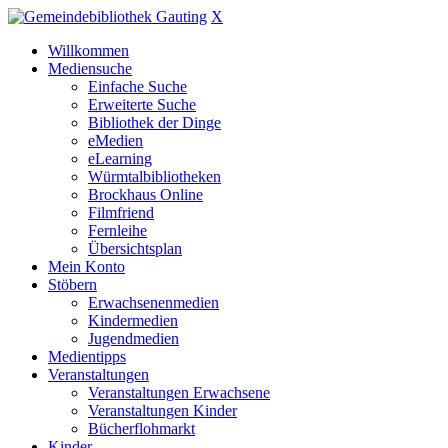
X
Willkommen
Mediensuche
Einfache Suche
Erweiterte Suche
Bibliothek der Dinge
eMedien
eLearning
Würmtalbibliotheken
Brockhaus Online
Filmfriend
Fernleihe
Übersichtsplan
Mein Konto
Stöbern
Erwachsenenmedien
Kindermedien
Jugendmedien
Medientipps
Veranstaltungen
Veranstaltungen Erwachsene
Veranstaltungen Kinder
Bücherflohmarkt
Kinder