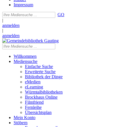
Impressum
GO
|
anmelden
|
anmelden
Willkommen
Mediensuche
Einfache Suche
Erweiterte Suche
Bibliothek der Dinge
eMedien
eLearning
Würmtalbibliotheken
Brockhaus Online
Filmfriend
Fernleihe
Übersichtsplan
Mein Konto
Stöbern