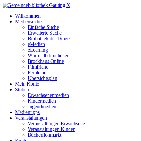
X
Willkommen
Mediensuche
Einfache Suche
Erweiterte Suche
Bibliothek der Dinge
eMedien
eLearning
Würmtalbibliotheken
Brockhaus Online
Filmfriend
Fernleihe
Übersichtsplan
Mein Konto
Stöbern
Erwachsenenmedien
Kindermedien
Jugendmedien
Medientipps
Veranstaltungen
Veranstaltungen Erwachsene
Veranstaltungen Kinder
Bücherflohmarkt
Kinder