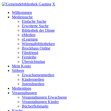
X
Willkommen
Mediensuche
Einfache Suche
Erweiterte Suche
Bibliothek der Dinge
eMedien
eLearning
Würmtalbibliotheken
Brockhaus Online
Filmfriend
Fernleihe
Übersichtsplan
Mein Konto
Stöbern
Erwachsenenmedien
Kindermedien
Jugendmedien
Medientipps
Veranstaltungen
Veranstaltungen Erwachsene
Veranstaltungen Kinder
Bücherflohmarkt
Kinder