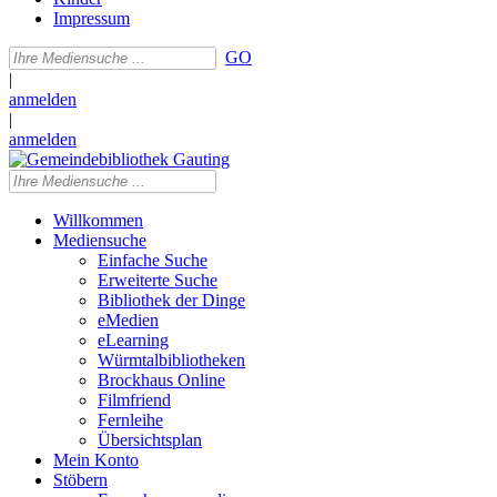
Impressum
GO
|
anmelden
|
anmelden
Willkommen
Mediensuche
Einfache Suche
Erweiterte Suche
Bibliothek der Dinge
eMedien
eLearning
Würmtalbibliotheken
Brockhaus Online
Filmfriend
Fernleihe
Übersichtsplan
Mein Konto
Stöbern