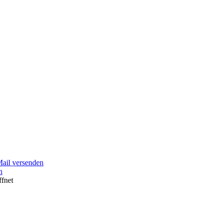
Mail versenden
n
ffnet