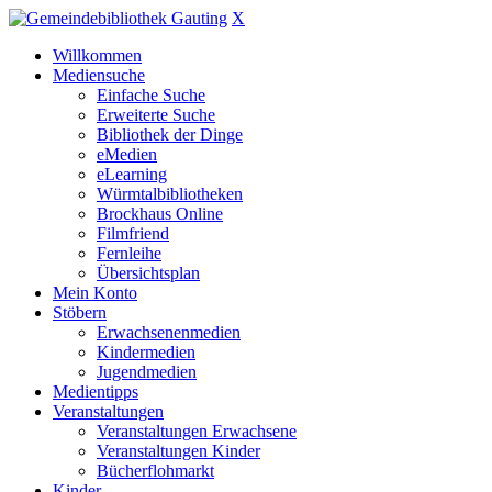
X
Willkommen
Mediensuche
Einfache Suche
Erweiterte Suche
Bibliothek der Dinge
eMedien
eLearning
Würmtalbibliotheken
Brockhaus Online
Filmfriend
Fernleihe
Übersichtsplan
Mein Konto
Stöbern
Erwachsenenmedien
Kindermedien
Jugendmedien
Medientipps
Veranstaltungen
Veranstaltungen Erwachsene
Veranstaltungen Kinder
Bücherflohmarkt
Kinder