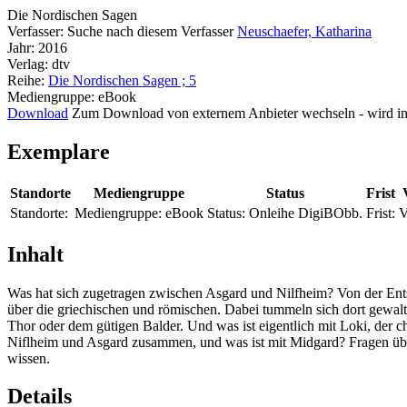
Die Nordischen Sagen
Verfasser:
Suche nach diesem Verfasser
Neuschaefer, Katharina
Jahr:
2016
Verlag:
dtv
Reihe:
Die Nordischen Sagen ; 5
Mediengruppe:
eBook
Download
Zum Download von externem Anbieter wechseln - wird in
Exemplare
Standorte
Mediengruppe
Status
Frist
Standorte:
Mediengruppe:
eBook
Status:
Onleihe DigiBObb.
Frist:
V
Inhalt
Was hat sich zugetragen zwischen Asgard und Nilfheim? Von der Ents
über die griechischen und römischen. Dabei tummeln sich dort gewa
Thor oder dem gütigen Balder. Und was ist eigentlich mit Loki, der
Niflheim und Asgard zusammen, und was ist mit Midgard? Fragen über
wissen.
Details