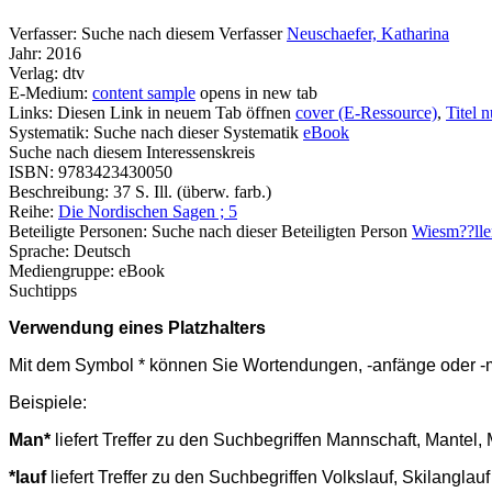
Verfasser:
Suche nach diesem Verfasser
Neuschaefer, Katharina
Jahr:
2016
Verlag:
dtv
E-Medium:
content sample
opens in new tab
Links:
Diesen Link in neuem Tab öffnen
cover (E-Ressource)
,
Titel 
Systematik:
Suche nach dieser Systematik
eBook
Suche nach diesem Interessenskreis
ISBN:
9783423430050
Beschreibung:
37 S. Ill. (überw. farb.)
Reihe:
Die Nordischen Sagen ; 5
Beteiligte Personen:
Suche nach dieser Beteiligten Person
Wiesm??ller
Sprache:
Deutsch
Mediengruppe:
eBook
Suchtipps
Verwendung eines Platzhalters
Mit dem Symbol * können Sie Wortendungen, -anfänge oder -mit
Beispiele:
Man*
liefert Treffer zu den Suchbegriffen Mannschaft, Mante
*lauf
liefert Treffer zu den Suchbegriffen Volkslauf, Skilangla