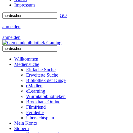
Impressum
GO
|
anmelden
|
anmelden
Willkommen
Mediensuche
Einfache Suche
Erweiterte Suche
Bibliothek der Dinge
eMedien
eLearning
Würmtalbibliotheken
Brockhaus Online
Filmfriend
Fernleihe
Übersichtsplan
Mein Konto
Stöbern