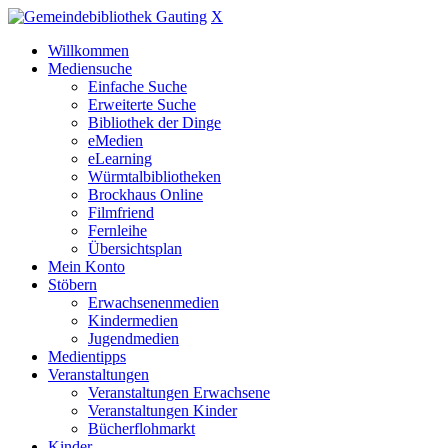
X
Willkommen
Mediensuche
Einfache Suche
Erweiterte Suche
Bibliothek der Dinge
eMedien
eLearning
Würmtalbibliotheken
Brockhaus Online
Filmfriend
Fernleihe
Übersichtsplan
Mein Konto
Stöbern
Erwachsenenmedien
Kindermedien
Jugendmedien
Medientipps
Veranstaltungen
Veranstaltungen Erwachsene
Veranstaltungen Kinder
Bücherflohmarkt
Kinder