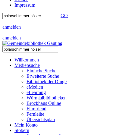
Impressum
GO
|
anmelden
|
anmelden
Willkommen
Mediensuche
Einfache Suche
Erweiterte Suche
Bibliothek der Dinge
eMedien
eLearning
Würmtalbibliotheken
Brockhaus Online
Filmfriend
Fernleihe
Übersichtsplan
Mein Konto
Stöbern