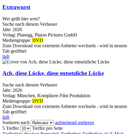
Extrawurst
Wer grillt hier wen?
Suche nach diesem Verfasser
Jahr:
2026
Verlag:
Planegg, Plaion Pictures GmbH
Mediengruppe:
DVD
Zum Download von externem Anbieter wechseln - wird in neuem
Tab geöffnet
lädt
Ach, diese Lücke, diese entsetzliche Lücke
Suche nach diesem Verfasser
Jahr:
2026
Verlag:
München, Komplizen Film Produktion
Mediengruppe:
DVD
Zum Download von externem Anbieter wechseln - wird in neuem
Tab geöffnet
lädt
Sortieren nach
aufsteigend sortieren
5 Treffer
Treffer pro Seite
Trefferliste drucken
Permalink Trefferliste
Trefferliste als E-Mail