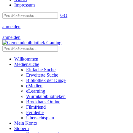
Impressum
GO
|
anmelden
|
anmelden
Willkommen
Mediensuche
Einfache Suche
Erweiterte Suche
Bibliothek der Dinge
eMedien
eLearning
Würmtalbibliotheken
Brockhaus Online
Filmfriend
Fernleihe
Übersichtsplan
Mein Konto
Stöbern