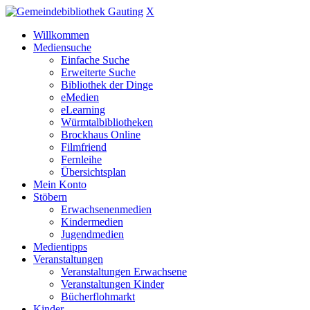
X
Willkommen
Mediensuche
Einfache Suche
Erweiterte Suche
Bibliothek der Dinge
eMedien
eLearning
Würmtalbibliotheken
Brockhaus Online
Filmfriend
Fernleihe
Übersichtsplan
Mein Konto
Stöbern
Erwachsenenmedien
Kindermedien
Jugendmedien
Medientipps
Veranstaltungen
Veranstaltungen Erwachsene
Veranstaltungen Kinder
Bücherflohmarkt
Kinder