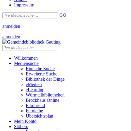
Impressum
GO
|
anmelden
|
anmelden
Willkommen
Mediensuche
Einfache Suche
Erweiterte Suche
Bibliothek der Dinge
eMedien
eLearning
Würmtalbibliotheken
Brockhaus Online
Filmfriend
Fernleihe
Übersichtsplan
Mein Konto
Stöbern