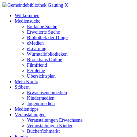
X
Willkommen
Mediensuche
Einfache Suche
Erweiterte Suche
Bibliothek der Dinge
eMedien
eLearning
Würmtalbibliotheken
Brockhaus Online
Filmfriend
Fernleihe
Übersichtsplan
Mein Konto
Stöbern
Erwachsenenmedien
Kindermedien
Jugendmedien
Medientipps
Veranstaltungen
Veranstaltungen Erwachsene
Veranstaltungen Kinder
Bücherflohmarkt
Kinder