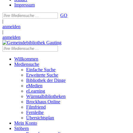
Impressum
GO
|
anmelden
|
anmelden
Willkommen
Mediensuche
Einfache Suche
Erweiterte Suche
Bibliothek der Dinge
eMedien
eLearning
Würmtalbibliotheken
Brockhaus Online
Filmfriend
Fernleihe
Übersichtsplan
Mein Konto
Stöbern