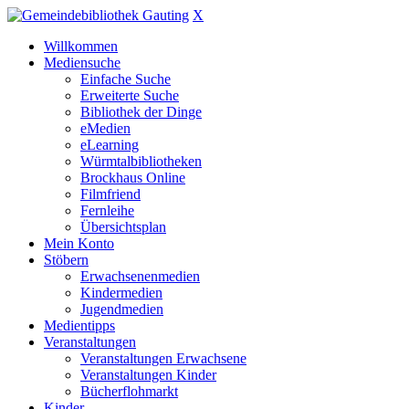
X
Willkommen
Mediensuche
Einfache Suche
Erweiterte Suche
Bibliothek der Dinge
eMedien
eLearning
Würmtalbibliotheken
Brockhaus Online
Filmfriend
Fernleihe
Übersichtsplan
Mein Konto
Stöbern
Erwachsenenmedien
Kindermedien
Jugendmedien
Medientipps
Veranstaltungen
Veranstaltungen Erwachsene
Veranstaltungen Kinder
Bücherflohmarkt
Kinder