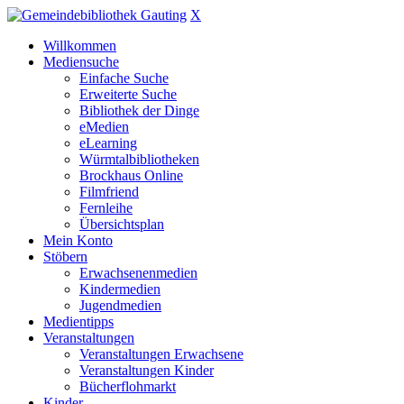
X
Willkommen
Mediensuche
Einfache Suche
Erweiterte Suche
Bibliothek der Dinge
eMedien
eLearning
Würmtalbibliotheken
Brockhaus Online
Filmfriend
Fernleihe
Übersichtsplan
Mein Konto
Stöbern
Erwachsenenmedien
Kindermedien
Jugendmedien
Medientipps
Veranstaltungen
Veranstaltungen Erwachsene
Veranstaltungen Kinder
Bücherflohmarkt
Kinder