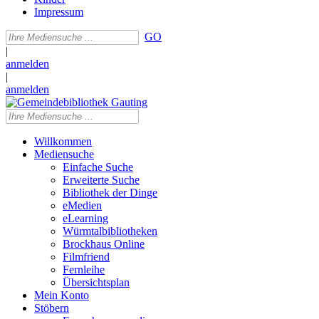
Impressum
GO
|
anmelden
|
anmelden
Willkommen
Mediensuche
Einfache Suche
Erweiterte Suche
Bibliothek der Dinge
eMedien
eLearning
Würmtalbibliotheken
Brockhaus Online
Filmfriend
Fernleihe
Übersichtsplan
Mein Konto
Stöbern