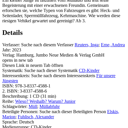
Ein kleiner Junge ist fasziniert vom Müllauto und teilt seine
Begeisterung mit einer erwachsenen Freundin. Gemeinsam
erforschen sie, welche Typen von Fahrzeugen es gibt: Heck- und
Seitenlader, Sperrmüllfahrzeug, Kehrmaschine. Wie werden diese
riesigen Vehikel gewartet und gereinigt? Ab 3.
Details
Verfasser:
Suche nach diesem Verfasser
Reuters, Inga
;
Erne, Andrea
Jahr:
2023
Verlag:
Hamburg, Jumbo Neue Medien & Verlag GmbH
opens in new tab
Diesen Link in neuem Tab öffnen
Systematik:
Suche nach dieser Systematik
CD-Kinder
Interessenkreis:
Suche nach diesem Interessenskreis
Für unsere
Jüngsten
ISBN:
978-3-8337-4588-1
2. ISBN:
3-8337-4588-6
Beschreibung:
1 CD (31 min)
Reihe:
Wieso? Weshalb? Warum? Junior
Schlagwörter:
Müll
;
Müllabfuhr
Beteiligte Personen:
Suche nach dieser Beteiligten Person
Elskis,
Marion
;
Fuhlisch, Alexander
Sprache:
Deutsch
Mediengruppe:
CD-Kinder