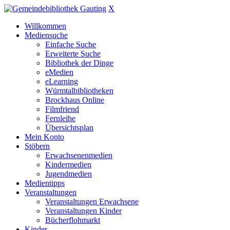
X
Willkommen
Mediensuche
Einfache Suche
Erweiterte Suche
Bibliothek der Dinge
eMedien
eLearning
Würmtalbibliotheken
Brockhaus Online
Filmfriend
Fernleihe
Übersichtsplan
Mein Konto
Stöbern
Erwachsenenmedien
Kindermedien
Jugendmedien
Medientipps
Veranstaltungen
Veranstaltungen Erwachsene
Veranstaltungen Kinder
Bücherflohmarkt
Kinder