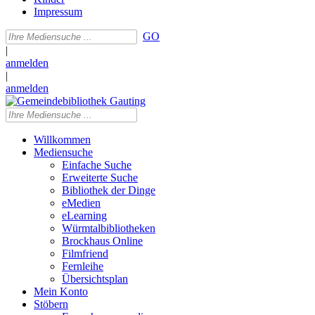
Impressum
GO
|
anmelden
|
anmelden
Willkommen
Mediensuche
Einfache Suche
Erweiterte Suche
Bibliothek der Dinge
eMedien
eLearning
Würmtalbibliotheken
Brockhaus Online
Filmfriend
Fernleihe
Übersichtsplan
Mein Konto
Stöbern