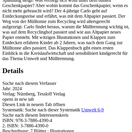
Spannung steigt! Was verbirgt sich wohl unter dem bunten
Geschenkpapier? Aber wohin kommt das Geschenkpapier, wenn es
nicht mehr gebraucht wird? Der 4-jährige Carlo geht auf
Entdeckungsreise und erfährt, was mit dem Altpapier passiert. Der
Weg von der Mülltonne zum Recycling wird altersgerecht
aufgezeigt. Carlo findet heraus, warum die Mülltrennung wichtig ist,
was auf dem Recyclinghof passiert und wie aus Altpapier neues
Papier entsteht. Mit witzigen Illustrationen und Klappen zum
Entdecken erfahren Kinder ab 2 Jahren, was nach dem Gang zur
Mülltonne alles passiert. Das Klappenbuch gibt einen ersten
Einblick in die Kreislaufwirtschaft und sensibilisiert kindgerecht für
das Thema Umwelt und Mülltrennung.
Details
Suche nach diesem Verfasser
Jahr:
2024
Verlag:
Nürnberg, Tessloff Verlag
opens in new tab
Diesen Link in neuem Tab öffnen
Systematik:
Suche nach dieser Systematik
Umwelt 6-9
Suche nach diesem Interessenskreis
ISBN:
978-3-7886-4390-4
2. ISBN:
3-7886-4390-0
Beschreibung:
7 Blätter : Illustrationen