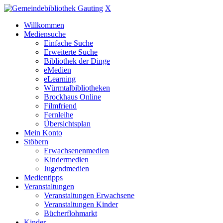
X
Willkommen
Mediensuche
Einfache Suche
Erweiterte Suche
Bibliothek der Dinge
eMedien
eLearning
Würmtalbibliotheken
Brockhaus Online
Filmfriend
Fernleihe
Übersichtsplan
Mein Konto
Stöbern
Erwachsenenmedien
Kindermedien
Jugendmedien
Medientipps
Veranstaltungen
Veranstaltungen Erwachsene
Veranstaltungen Kinder
Bücherflohmarkt
Kinder