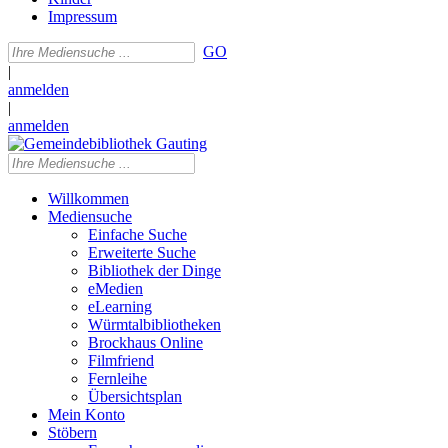
Impressum
GO
|
anmelden
|
anmelden
Willkommen
Mediensuche
Einfache Suche
Erweiterte Suche
Bibliothek der Dinge
eMedien
eLearning
Würmtalbibliotheken
Brockhaus Online
Filmfriend
Fernleihe
Übersichtsplan
Mein Konto
Stöbern