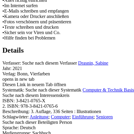
•Alles richtig einrichten
•Im Internet surfen
•E-Mails schreiben und empfangen
•Kamera oder Drucker anschließen
•Fotos verschönern und präsentieren
•Texte schreiben und drucken
•Sicher sein vor Viren und Co.
•Hilfe finden bei Problemen
Details
Verfasser:
Suche nach diesem Verfasser
Drasnin, Sabine
Jahr:
2021
Verlag:
Bonn, Vierfarben
opens in new tab
Diesen Link in neuem Tab öffnen
Systematik:
Suche nach dieser Systematik
Computer & Technik Basis
Suche nach diesem Interessenskreis
ISBN:
3-8421-0765-X
2. ISBN:
978-3-8421-0765-6
Beschreibung:
3. Auflage, 336 Seiten : Illustrationen
Schlagwörter:
Anleitung
;
Computer
;
Einführung
;
Senioren
Suche nach dieser Beteiligten Person
Sprache:
Deutsch
Mediengruppe:
Sachbuch