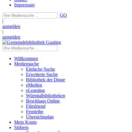
Impressum
GO
|
anmelden
|
anmelden
Willkommen
Mediensuche
Einfache Suche
Erweiterte Suche
Bibliothek der Dinge
eMedien
eLearning
Würmtalbibliotheken
Brockhaus Online
Filmfriend
Fernleihe
Übersichtsplan
Mein Konto
Stöbern