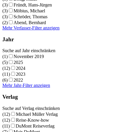
(3)
Fründt, Hans-Jürgen
(3)
Möbius, Michael
(3)
Schröder, Thomas
(2)
Abend, Bernhard
Mehr Verfasser-Filter anzeigen
Jahr
Suche auf Jahr einschränken
(1)
November 2019
(5)
2025
(12)
2024
(11)
2023
(6)
2022
Mehr Jahr-Filter anzeigen
Verlag
Suche auf Verlag einschränken
(12)
Michael Müller Verlag
(12)
Reise-Know-how
(11)
DuMont Reiseverlag
(7)
Mair-DuMont