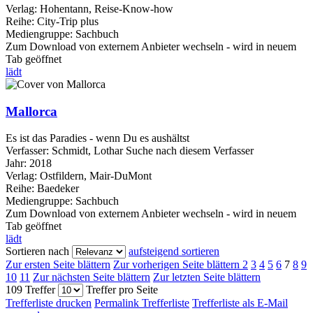
Verlag:
Hohentann, Reise-Know-how
Reihe:
City-Trip plus
Mediengruppe:
Sachbuch
Zum Download von externem Anbieter wechseln - wird in neuem
Tab geöffnet
lädt
Mallorca
Es ist das Paradies - wenn Du es aushältst
Verfasser:
Schmidt, Lothar
Suche nach diesem Verfasser
Jahr:
2018
Verlag:
Ostfildern, Mair-DuMont
Reihe:
Baedeker
Mediengruppe:
Sachbuch
Zum Download von externem Anbieter wechseln - wird in neuem
Tab geöffnet
lädt
Sortieren nach
aufsteigend sortieren
Zur ersten Seite blättern
Zur vorherigen Seite blättern
2
3
4
5
6
7
8
9
10
11
Zur nächsten Seite blättern
Zur letzten Seite blättern
109 Treffer
Treffer pro Seite
Trefferliste drucken
Permalink Trefferliste
Trefferliste als E-Mail