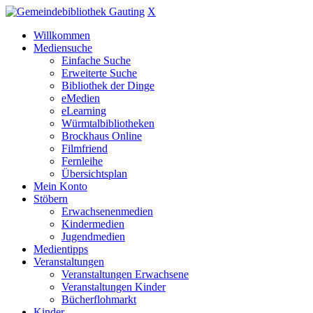
X
Willkommen
Mediensuche
Einfache Suche
Erweiterte Suche
Bibliothek der Dinge
eMedien
eLearning
Würmtalbibliotheken
Brockhaus Online
Filmfriend
Fernleihe
Übersichtsplan
Mein Konto
Stöbern
Erwachsenenmedien
Kindermedien
Jugendmedien
Medientipps
Veranstaltungen
Veranstaltungen Erwachsene
Veranstaltungen Kinder
Bücherflohmarkt
Kinder