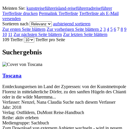
Meinten Sie:
kunstreiseführer
island-reiseführer
radreiseführer
Trefferliste drucken
Permalink Trefferliste
Trefferliste als E-Mail
versenden
Sortieren nach
aufsteigend sortieren
Zur ersten Seite blättern
Zur vorherigen Seite blättern
2
3
4
5
6
7
8
9
10
11
Zur nächsten Seite blättern
Zur letzten Seite blättern
109 Treffer
Treffer pro Seite
Suchergebnis
Toscana
Entdeckungsreisen im Land der Zypressen: von der Kunstmetropole
Florenz in mittelalterliche Dörfer, zu den sanften Hügeln des Chianti
oder in die wilde Maremma...
Verfasser:
Nenzel, Nana Claudia
Suche nach diesem Verfasser
Jahr:
2018
Verlag:
Ostfildern, DuMont Reise-Handbuch
Reihe:
aktiv erleben
Mediengruppe:
Sachbuch
Zum Download von externem Anbieter wechseln - wird in neuem