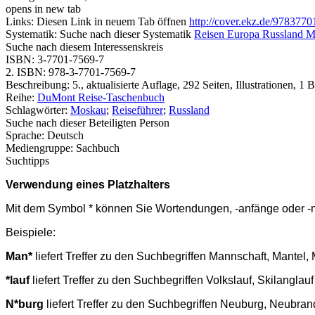
opens in new tab
Links:
Diesen Link in neuem Tab öffnen
http://cover.ekz.de/978377
Systematik:
Suche nach dieser Systematik
Reisen Europa Russland 
Suche nach diesem Interessenskreis
ISBN:
3-7701-7569-7
2. ISBN:
978-3-7701-7569-7
Beschreibung:
5., aktualisierte Auflage, 292 Seiten, Illustrationen, 1 
Reihe:
DuMont Reise-Taschenbuch
Schlagwörter:
Moskau
;
Reiseführer
;
Russland
Suche nach dieser Beteiligten Person
Sprache:
Deutsch
Mediengruppe:
Sachbuch
Suchtipps
Verwendung eines Platzhalters
Mit dem Symbol * können Sie Wortendungen, -anfänge oder -mit
Beispiele:
Man*
liefert Treffer zu den Suchbegriffen Mannschaft, Mante
*lauf
liefert Treffer zu den Suchbegriffen Volkslauf, Skilangla
N*burg
liefert Treffer zu den Suchbegriffen Neuburg, Neubr