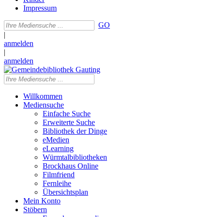
Impressum
GO
|
anmelden
|
anmelden
Willkommen
Mediensuche
Einfache Suche
Erweiterte Suche
Bibliothek der Dinge
eMedien
eLearning
Würmtalbibliotheken
Brockhaus Online
Filmfriend
Fernleihe
Übersichtsplan
Mein Konto
Stöbern