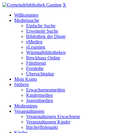
X
Willkommen
Mediensuche
Einfache Suche
Erweiterte Suche
Bibliothek der Dinge
eMedien
eLearning
Würmtalbibliotheken
Brockhaus Online
Filmfriend
Fernleihe
Übersichtsplan
Mein Konto
Stöbern
Erwachsenenmedien
Kindermedien
Jugendmedien
Medientipps
Veranstaltungen
Veranstaltungen Erwachsene
Veranstaltungen Kinder
Bücherflohmarkt
Kinder