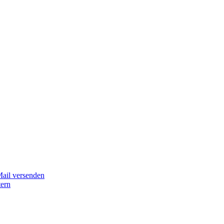
Mail versenden
tern