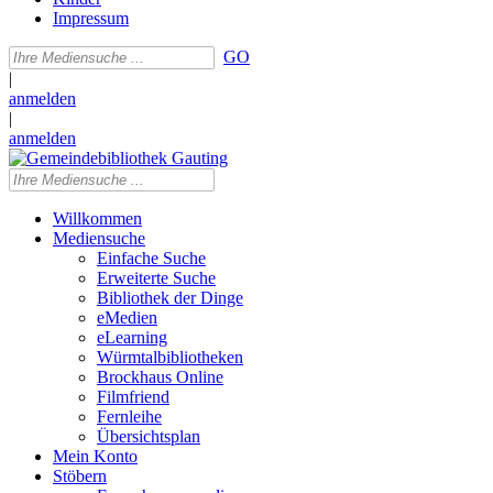
Impressum
GO
|
anmelden
|
anmelden
Willkommen
Mediensuche
Einfache Suche
Erweiterte Suche
Bibliothek der Dinge
eMedien
eLearning
Würmtalbibliotheken
Brockhaus Online
Filmfriend
Fernleihe
Übersichtsplan
Mein Konto
Stöbern