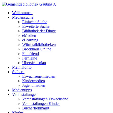
X
Willkommen
Mediensuche
Einfache Suche
Erweiterte Suche
Bibliothek der Dinge
eMedien
eLearning
Würmtalbibliotheken
Brockhaus Online
Filmfriend
Fernleihe
Übersichtsplan
Mein Konto
Stöbern
Erwachsenenmedien
Kindermedien
Jugendmedien
Medientipps
Veranstaltungen
Veranstaltungen Erwachsene
Veranstaltungen Kinder
Bücherflohmarkt
Kinder