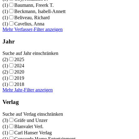
(1)
Baumann, Freerk T.
(1)
Beckmann, Isabell-Annett
(1)
Beliveau, Richard
(1)
Cavelius, Anna
Mehr Verfasser-Filter anzeigen
Jahr
Suche auf Jahr einschränken
(2)
2025
(1)
2024
(2)
2020
(1)
2019
(1)
2018
Mehr Jahr-Filter anzeigen
Verlag
Suche auf Verlag einschränken
(3)
Gräfe und Unzer
(1)
Blanvalet Verl.
(1)
Carl Hanser Verlag
(1)
Concorde Home Entertainment