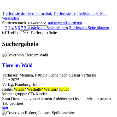
Trefferliste drucken
Permalink Trefferliste
Trefferliste als E-Mail
versenden
Sortieren nach
aufsteigend sortieren
1
2
3
4
5
6
7
Zur nächsten Seite blättern
Zur letzten Seite blättern
64 Treffer
Treffer pro Seite
Suchergebnis
Tiere im Wald
Verfasser:
Mennen, Patricia
Suche nach diesem Verfasser
Jahr:
2025
Verlag:
Hamburg, Jumbo
Reihe:
Wieso?
Weshalb?
Warum?
Junior
Mediengruppe:
CD-Kinder
Zum Download von externem Anbieter wechseln - wird in neuem
Tab geöffnet
lädt