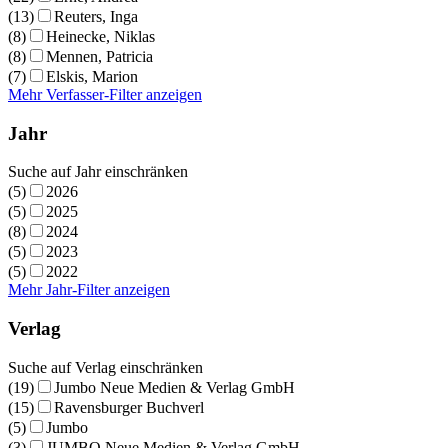
(13)
Reuters, Inga
(8)
Heinecke, Niklas
(8)
Mennen, Patricia
(7)
Elskis, Marion
Mehr Verfasser-Filter anzeigen
Jahr
Suche auf Jahr einschränken
(5)
2026
(5)
2025
(8)
2024
(5)
2023
(5)
2022
Mehr Jahr-Filter anzeigen
Verlag
Suche auf Verlag einschränken
(19)
Jumbo Neue Medien & Verlag GmbH
(15)
Ravensburger Buchverl
(5)
Jumbo
(3)
JUMBO Neue Medien & Verlag GmbH