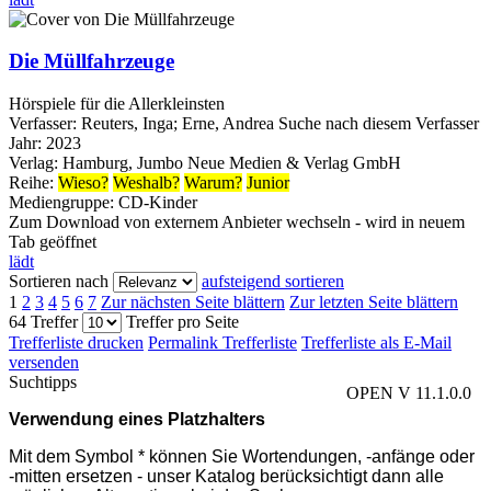
Die Müllfahrzeuge
Hörspiele für die Allerkleinsten
Verfasser:
Reuters, Inga
;
Erne, Andrea
Suche nach diesem Verfasser
Jahr:
2023
Verlag:
Hamburg, Jumbo Neue Medien & Verlag GmbH
Reihe:
Wieso?
Weshalb?
Warum?
Junior
Mediengruppe:
CD-Kinder
Zum Download von externem Anbieter wechseln - wird in neuem
Tab geöffnet
lädt
Sortieren nach
aufsteigend sortieren
1
2
3
4
5
6
7
Zur nächsten Seite blättern
Zur letzten Seite blättern
64 Treffer
Treffer pro Seite
Trefferliste drucken
Permalink Trefferliste
Trefferliste als E-Mail
versenden
Suchtipps
OPEN V 11.1.0.0
Verwendung eines Platzhalters
Mit dem Symbol * können Sie Wortendungen, -anfänge oder
-mitten ersetzen - unser Katalog berücksichtigt dann alle