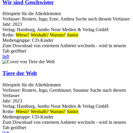
Wir sind Geschwister
Hörspiele für die Allerkleinsten
Verfasser:
Reuters, Inga
;
Erne, Andrea
Suche nach diesem Verfasser
Jahr:
2023
Verlag:
Hamburg, Jumbo Neue Medien & Verlag GmbH
Reihe:
Wieso?
Weshalb?
Warum?
Junior
Mediengruppe:
CD-Kinder
Zum Download von externem Anbieter wechseln - wird in neuem
Tab geöffnet
lädt
Tiere der Welt
Hörspiele für die Allerkleinsten
Verfasser:
Reuters, Inga
;
Gernhäuser, Susanne
Suche nach diesem
Verfasser
Jahr:
2023
Verlag:
Hamburg, Jumbo Neue Medien & Verlag GmbH
Reihe:
Wieso?
Weshalb?
Warum?
Junior
Mediengruppe:
CD-Kinder
Zum Download von externem Anbieter wechseln - wird in neuem
Tab geöffnet
lädt