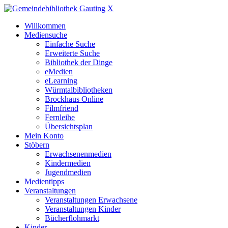
X
Willkommen
Mediensuche
Einfache Suche
Erweiterte Suche
Bibliothek der Dinge
eMedien
eLearning
Würmtalbibliotheken
Brockhaus Online
Filmfriend
Fernleihe
Übersichtsplan
Mein Konto
Stöbern
Erwachsenenmedien
Kindermedien
Jugendmedien
Medientipps
Veranstaltungen
Veranstaltungen Erwachsene
Veranstaltungen Kinder
Bücherflohmarkt
Kinder