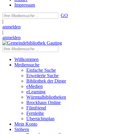
Impressum
GO
|
anmelden
|
anmelden
Willkommen
Mediensuche
Einfache Suche
Erweiterte Suche
Bibliothek der Dinge
eMedien
eLearning
Würmtalbibliotheken
Brockhaus Online
Filmfriend
Fernleihe
Übersichtsplan
Mein Konto
Stöbern