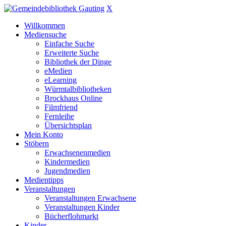
X
Willkommen
Mediensuche
Einfache Suche
Erweiterte Suche
Bibliothek der Dinge
eMedien
eLearning
Würmtalbibliotheken
Brockhaus Online
Filmfriend
Fernleihe
Übersichtsplan
Mein Konto
Stöbern
Erwachsenenmedien
Kindermedien
Jugendmedien
Medientipps
Veranstaltungen
Veranstaltungen Erwachsene
Veranstaltungen Kinder
Bücherflohmarkt
Kinder