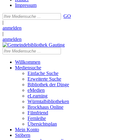
Impressum
GO
|
anmelden
|
anmelden
Willkommen
Mediensuche
Einfache Suche
Erweiterte Suche
Bibliothek der Dinge
eMedien
eLearning
Würmtalbibliotheken
Brockhaus Online
Filmfriend
Fernleihe
Übersichtsplan
Mein Konto
Stöbern