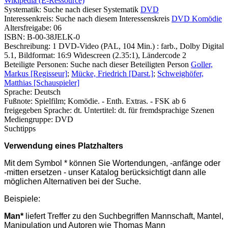
Wikipedia (E-Ressource)
Systematik:
Suche nach dieser Systematik
DVD
Interessenkreis:
Suche nach diesem Interessenskreis
DVD Komödie
Altersfreigabe:
06
ISBN:
B-00-38JELK-0
Beschreibung:
1 DVD-Video (PAL, 104 Min.) : farb., Dolby Digital
5.1, Bildformat: 16:9 Widescreen (2.35:1), Ländercode 2
Beteiligte Personen:
Suche nach dieser Beteiligten Person
Goller,
Markus [Regisseur]
;
Mücke, Friedrich [Darst.]
;
Schweighöfer,
Matthias [Schauspieler]
Sprache:
Deutsch
Fußnote:
Spielfilm; Komödie. - Enth. Extras. - FSK ab 6
freigegeben Sprache: dt. Untertitel: dt. für fremdsprachige Szenen
Mediengruppe:
DVD
Suchtipps
Verwendung eines Platzhalters
Mit dem Symbol * können Sie Wortendungen, -anfänge oder
-mitten ersetzen - unser Katalog berücksichtigt dann alle
möglichen Alternativen bei der Suche.
Beispiele:
Man*
liefert Treffer zu den Suchbegriffen Mannschaft, Mantel,
Manipulation und Autoren wie Thomas Mann