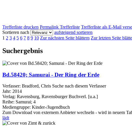
Trefferliste drucken
Permalink Trefferliste
Trefferliste als E-Mail ver
Sortieren nach
aufsteigend sortieren
1
2
3
4
5
6
7
8
9
10
Zur nächsten Seite blättern
Zur letzten Seite blätt
Suchergebnis
Bd.58420; Samurai - Der Ring der Erde
Verfasser:
Bradford, Chris
Suche nach diesem Verfasser
Jahr:
2014
Verlag:
Ravensburg, Ravensburger Buchverl. [u.a.]
Reihe:
Samurai; 4
Mediengruppe:
Kinder-/Jugendbuch
Zum Download von externem Anbieter wechseln - wird in neuem Tab
lädt