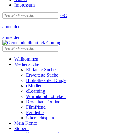
Impressum
GO
|
anmelden
|
anmelden
Willkommen
Mediensuche
Einfache Suche
Erweiterte Suche
Bibliothek der Dinge
eMedien
eLearning
Würmtalbibliotheken
Brockhaus Online
Filmfriend
Fernleihe
Übersichtsplan
Mein Konto
Stöbern