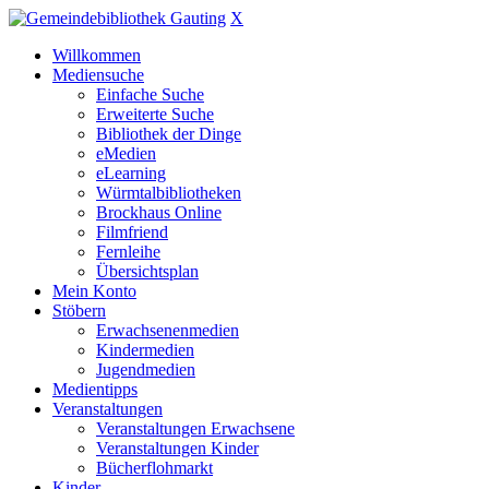
X
Willkommen
Mediensuche
Einfache Suche
Erweiterte Suche
Bibliothek der Dinge
eMedien
eLearning
Würmtalbibliotheken
Brockhaus Online
Filmfriend
Fernleihe
Übersichtsplan
Mein Konto
Stöbern
Erwachsenenmedien
Kindermedien
Jugendmedien
Medientipps
Veranstaltungen
Veranstaltungen Erwachsene
Veranstaltungen Kinder
Bücherflohmarkt
Kinder