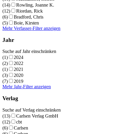
(14)
Rowling, Joanne K.
(12)
Riordan, Rick
(6)
Bradford, Chris
(5)
Boie, Kirsten
Mehr Verfasser-Filter anzeigen
Jahr
Suche auf Jahr einschränken
(1)
2024
(2)
2022
(1)
2021
(3)
2020
(7)
2019
Mehr Jahr-Filter anzeigen
Verlag
Suche auf Verlag einschränken
(13)
Carlsen Verlag GmbH
(12)
cbt
(6)
Carlsen
(6)
Carlsen