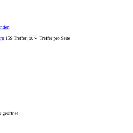
senden
ern
159 Treffer
Treffer pro Seite
 geöffnet