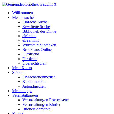
X
Willkommen
Mediensuche
Einfache Suche
Erweiterte Suche
Bibliothek der Dinge
eMedien
eLearning
Würmtalbibliotheken
Brockhaus Online
Filmfriend
Fernleihe
Übersichtsplan
Mein Konto
Stöbern
Erwachsenenmedien
Kindermedien
Jugendmedien
Medientipps
Veranstaltungen
Veranstaltungen Erwachsene
Veranstaltungen Kinder
Bücherflohmarkt
Kinder