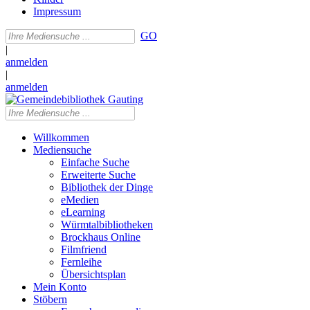
Impressum
GO
|
anmelden
|
anmelden
Willkommen
Mediensuche
Einfache Suche
Erweiterte Suche
Bibliothek der Dinge
eMedien
eLearning
Würmtalbibliotheken
Brockhaus Online
Filmfriend
Fernleihe
Übersichtsplan
Mein Konto
Stöbern