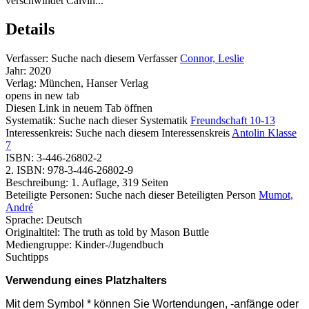
verschwindet Calvin...
Details
Verfasser:
Suche nach diesem Verfasser
Connor, Leslie
Jahr:
2020
Verlag:
München, Hanser Verlag
opens in new tab
Diesen Link in neuem Tab öffnen
Systematik:
Suche nach dieser Systematik
Freundschaft 10-13
Interessenkreis:
Suche nach diesem Interessenskreis
Antolin Klasse
7
ISBN:
3-446-26802-2
2. ISBN:
978-3-446-26802-9
Beschreibung:
1. Auflage, 319 Seiten
Beteiligte Personen:
Suche nach dieser Beteiligten Person
Mumot,
André
Sprache:
Deutsch
Originaltitel:
The truth as told by Mason Buttle
Mediengruppe:
Kinder-/Jugendbuch
Suchtipps
Verwendung eines Platzhalters
Mit dem Symbol * können Sie Wortendungen, -anfänge oder