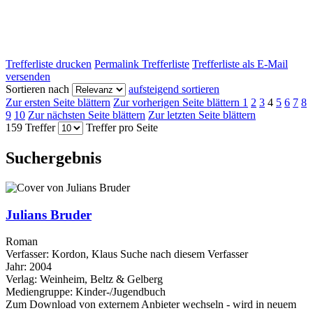
Trefferliste drucken
Permalink Trefferliste
Trefferliste als E-Mail
versenden
Sortieren nach
aufsteigend sortieren
Zur ersten Seite blättern
Zur vorherigen Seite blättern
1
2
3
4
5
6
7
8
9
10
Zur nächsten Seite blättern
Zur letzten Seite blättern
159 Treffer
Treffer pro Seite
Suchergebnis
Julians Bruder
Roman
Verfasser:
Kordon, Klaus
Suche nach diesem Verfasser
Jahr:
2004
Verlag:
Weinheim, Beltz & Gelberg
Mediengruppe:
Kinder-/Jugendbuch
Zum Download von externem Anbieter wechseln - wird in neuem