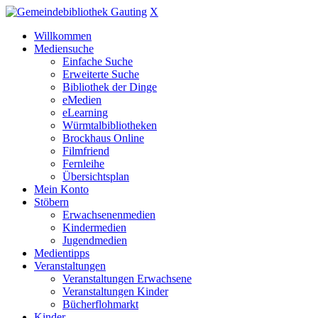
X
Willkommen
Mediensuche
Einfache Suche
Erweiterte Suche
Bibliothek der Dinge
eMedien
eLearning
Würmtalbibliotheken
Brockhaus Online
Filmfriend
Fernleihe
Übersichtsplan
Mein Konto
Stöbern
Erwachsenenmedien
Kindermedien
Jugendmedien
Medientipps
Veranstaltungen
Veranstaltungen Erwachsene
Veranstaltungen Kinder
Bücherflohmarkt
Kinder