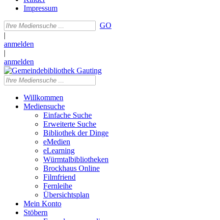
Impressum
GO
|
anmelden
|
anmelden
Willkommen
Mediensuche
Einfache Suche
Erweiterte Suche
Bibliothek der Dinge
eMedien
eLearning
Würmtalbibliotheken
Brockhaus Online
Filmfriend
Fernleihe
Übersichtsplan
Mein Konto
Stöbern