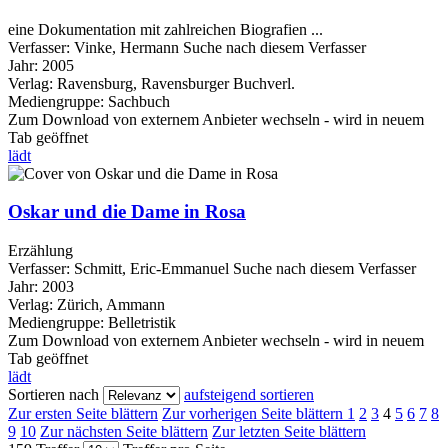
eine Dokumentation mit zahlreichen Biografien ...
Verfasser:
Vinke, Hermann
Suche nach diesem Verfasser
Jahr:
2005
Verlag:
Ravensburg, Ravensburger Buchverl.
Mediengruppe:
Sachbuch
Zum Download von externem Anbieter wechseln - wird in neuem
Tab geöffnet
lädt
Oskar und die Dame in Rosa
Erzählung
Verfasser:
Schmitt, Eric-Emmanuel
Suche nach diesem Verfasser
Jahr:
2003
Verlag:
Zürich, Ammann
Mediengruppe:
Belletristik
Zum Download von externem Anbieter wechseln - wird in neuem
Tab geöffnet
lädt
Sortieren nach
aufsteigend sortieren
Zur ersten Seite blättern
Zur vorherigen Seite blättern
1
2
3
4
5
6
7
8
9
10
Zur nächsten Seite blättern
Zur letzten Seite blättern