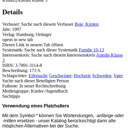
schuld!||Antolin Klasse 3
Details
Verfasser:
Suche nach diesem Verfasser
Boie, Kirsten
Jahr:
1997
Verlag:
Hamburg, Oetinger
opens in new tab
Diesen Link in neuem Tab öffnen
Systematik:
Suche nach dieser Systematik
Familie 10-13
Interessenkreis:
Suche nach diesem Interessenskreis
Antolin Klasse
3
ISBN:
3-7891-3114-8
Beschreibung:
173 S.
Schlagwörter:
Eifersucht
;
Geschwister
;
Hochzeit
;
Schweden
;
Vater
Suche nach dieser Beteiligten Person
Fußnote:
In neuer Rechtschreibung
Mediengruppe:
Kinder-/Jugendbuch
Suchtipps
Verwendung eines Platzhalters
Mit dem Symbol * können Sie Wortendungen, -anfänge oder
-mitten ersetzen - unser Katalog berücksichtigt dann alle
möglichen Alternativen bei der Suche.