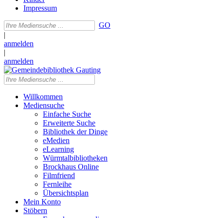
Impressum
GO
|
anmelden
|
anmelden
Willkommen
Mediensuche
Einfache Suche
Erweiterte Suche
Bibliothek der Dinge
eMedien
eLearning
Würmtalbibliotheken
Brockhaus Online
Filmfriend
Fernleihe
Übersichtsplan
Mein Konto
Stöbern