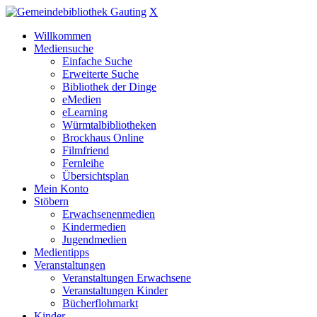
X
Willkommen
Mediensuche
Einfache Suche
Erweiterte Suche
Bibliothek der Dinge
eMedien
eLearning
Würmtalbibliotheken
Brockhaus Online
Filmfriend
Fernleihe
Übersichtsplan
Mein Konto
Stöbern
Erwachsenenmedien
Kindermedien
Jugendmedien
Medientipps
Veranstaltungen
Veranstaltungen Erwachsene
Veranstaltungen Kinder
Bücherflohmarkt
Kinder