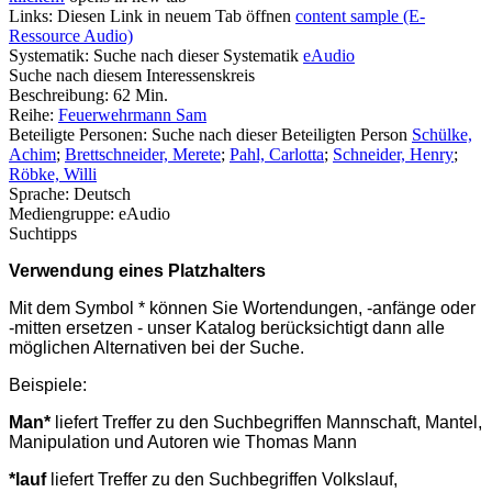
Links:
Diesen Link in neuem Tab öffnen
content sample (E-
Ressource Audio)
Systematik:
Suche nach dieser Systematik
eAudio
Suche nach diesem Interessenskreis
Beschreibung:
62 Min.
Reihe:
Feuerwehrmann Sam
Beteiligte Personen:
Suche nach dieser Beteiligten Person
Schülke,
Achim
;
Brettschneider, Merete
;
Pahl, Carlotta
;
Schneider, Henry
;
Röbke, Willi
Sprache:
Deutsch
Mediengruppe:
eAudio
Suchtipps
Verwendung eines Platzhalters
Mit dem Symbol * können Sie Wortendungen, -anfänge oder
-mitten ersetzen - unser Katalog berücksichtigt dann alle
möglichen Alternativen bei der Suche.
Beispiele:
Man*
liefert Treffer zu den Suchbegriffen Mannschaft, Mantel,
Manipulation und Autoren wie Thomas Mann
*lauf
liefert Treffer zu den Suchbegriffen Volkslauf,