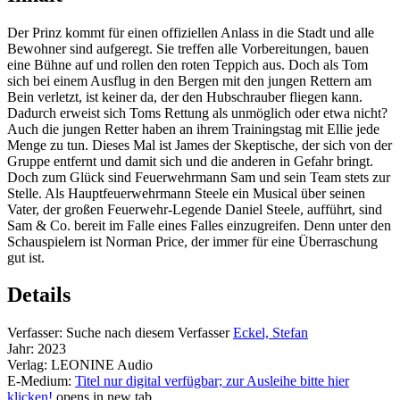
Der Prinz kommt für einen offiziellen Anlass in die Stadt und alle
Bewohner sind aufgeregt. Sie treffen alle Vorbereitungen, bauen
eine Bühne auf und rollen den roten Teppich aus. Doch als Tom
sich bei einem Ausflug in den Bergen mit den jungen Rettern am
Bein verletzt, ist keiner da, der den Hubschrauber fliegen kann.
Dadurch erweist sich Toms Rettung als unmöglich oder etwa nicht?
Auch die jungen Retter haben an ihrem Trainingstag mit Ellie jede
Menge zu tun. Dieses Mal ist James der Skeptische, der sich von der
Gruppe entfernt und damit sich und die anderen in Gefahr bringt.
Doch zum Glück sind Feuerwehrmann Sam und sein Team stets zur
Stelle. Als Hauptfeuerwehrmann Steele ein Musical über seinen
Vater, der großen Feuerwehr-Legende Daniel Steele, aufführt, sind
Sam & Co. bereit im Falle eines Falles einzugreifen. Denn unter den
Schauspielern ist Norman Price, der immer für eine Überraschung
gut ist.
Details
Verfasser:
Suche nach diesem Verfasser
Eckel, Stefan
Jahr:
2023
Verlag:
LEONINE Audio
E-Medium:
Titel nur digital verfügbar; zur Ausleihe bitte hier
klicken!
opens in new tab