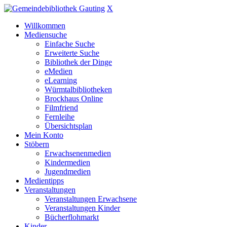
X
Willkommen
Mediensuche
Einfache Suche
Erweiterte Suche
Bibliothek der Dinge
eMedien
eLearning
Würmtalbibliotheken
Brockhaus Online
Filmfriend
Fernleihe
Übersichtsplan
Mein Konto
Stöbern
Erwachsenenmedien
Kindermedien
Jugendmedien
Medientipps
Veranstaltungen
Veranstaltungen Erwachsene
Veranstaltungen Kinder
Bücherflohmarkt
Kinder