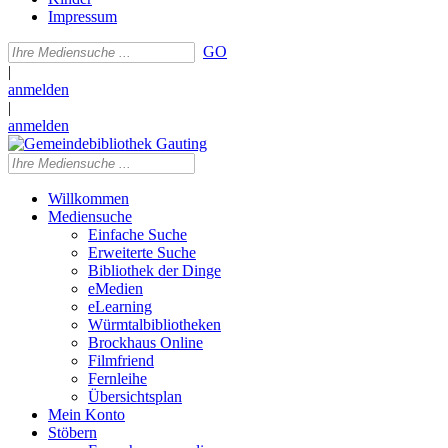
Impressum
GO
|
anmelden
|
anmelden
Willkommen
Mediensuche
Einfache Suche
Erweiterte Suche
Bibliothek der Dinge
eMedien
eLearning
Würmtalbibliotheken
Brockhaus Online
Filmfriend
Fernleihe
Übersichtsplan
Mein Konto
Stöbern