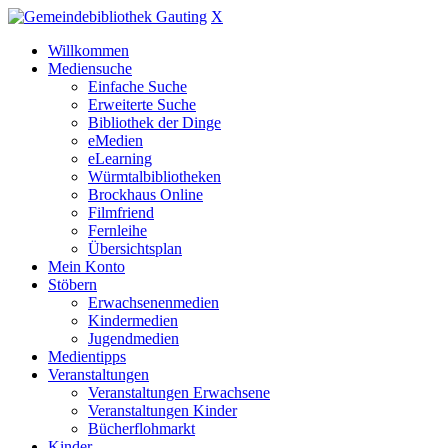
X
Willkommen
Mediensuche
Einfache Suche
Erweiterte Suche
Bibliothek der Dinge
eMedien
eLearning
Würmtalbibliotheken
Brockhaus Online
Filmfriend
Fernleihe
Übersichtsplan
Mein Konto
Stöbern
Erwachsenenmedien
Kindermedien
Jugendmedien
Medientipps
Veranstaltungen
Veranstaltungen Erwachsene
Veranstaltungen Kinder
Bücherflohmarkt
Kinder