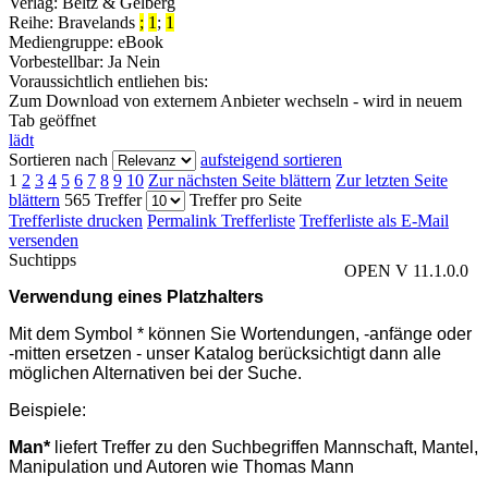
Verlag:
Beltz & Gelberg
Reihe:
Bravelands
;
1
;
1
Mediengruppe:
eBook
Vorbestellbar:
Ja
Nein
Voraussichtlich entliehen bis:
Zum Download von externem Anbieter wechseln - wird in neuem
Tab geöffnet
lädt
Sortieren nach
aufsteigend sortieren
1
2
3
4
5
6
7
8
9
10
Zur nächsten Seite blättern
Zur letzten Seite
blättern
565 Treffer
Treffer pro Seite
Trefferliste drucken
Permalink Trefferliste
Trefferliste als E-Mail
versenden
Suchtipps
OPEN V 11.1.0.0
Verwendung eines Platzhalters
Mit dem Symbol * können Sie Wortendungen, -anfänge oder
-mitten ersetzen - unser Katalog berücksichtigt dann alle
möglichen Alternativen bei der Suche.
Beispiele:
Man*
liefert Treffer zu den Suchbegriffen Mannschaft, Mantel,
Manipulation und Autoren wie Thomas Mann