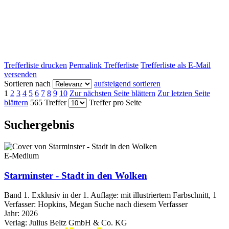
Trefferliste drucken
Permalink Trefferliste
Trefferliste als E-Mail
versenden
Sortieren nach
aufsteigend sortieren
1
2
3
4
5
6
7
8
9
10
Zur nächsten Seite blättern
Zur letzten Seite
blättern
565 Treffer
Treffer pro Seite
Suchergebnis
E-Medium
Starminster - Stadt in den Wolken
Band 1. Exklusiv in der 1. Auflage: mit illustriertem Farbschnitt, 1
Verfasser:
Hopkins, Megan
Suche nach diesem Verfasser
Jahr:
2026
Verlag:
Julius Beltz GmbH & Co. KG