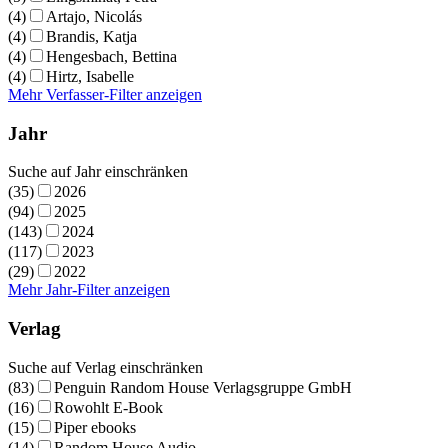
(4)
Artajo, Nicolás
(4)
Brandis, Katja
(4)
Hengesbach, Bettina
(4)
Hirtz, Isabelle
Mehr Verfasser-Filter anzeigen
Jahr
Suche auf Jahr einschränken
(35)
2026
(94)
2025
(143)
2024
(117)
2023
(29)
2022
Mehr Jahr-Filter anzeigen
Verlag
Suche auf Verlag einschränken
(83)
Penguin Random House Verlagsgruppe GmbH
(16)
Rowohlt E-Book
(15)
Piper ebooks
(14)
Random House Audio