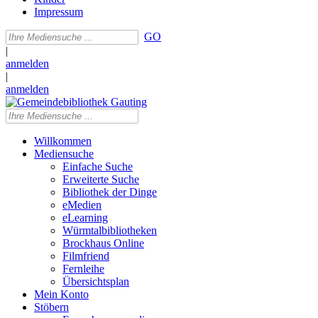
Impressum
GO
|
anmelden
|
anmelden
Willkommen
Mediensuche
Einfache Suche
Erweiterte Suche
Bibliothek der Dinge
eMedien
eLearning
Würmtalbibliotheken
Brockhaus Online
Filmfriend
Fernleihe
Übersichtsplan
Mein Konto
Stöbern