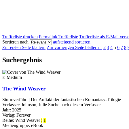
Trefferliste drucken
Permalink Trefferliste
Trefferliste als E-Mail ver
Sortieren nach
aufsteigend sortieren
Zur ersten Seite blättern
Zur vorherigen Seite blättern
1
2
3
4
5
6
7
8
Suchergebnis
E-Medium
The Wind Weaver
Sturmverführt | Der Auftakt der fantastischen Romantasy-Trilogie
Verfasser:
Johnson, Julie
Suche nach diesem Verfasser
Jahr:
2025
Verlag:
Forever
Reihe:
Wind Weaver
;
1
Mediengruppe:
eBook