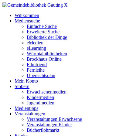
X
Willkommen
Mediensuche
Einfache Suche
Erweiterte Suche
Bibliothek der Dinge
eMedien
eLearning
Würmtalbibliotheken
Brockhaus Online
Filmfriend
Fernleihe
Übersichtsplan
Mein Konto
Stöbern
Erwachsenenmedien
Kindermedien
Jugendmedien
Medientipps
Veranstaltungen
Veranstaltungen Erwachsene
Veranstaltungen Kinder
Bücherflohmarkt
Kinder