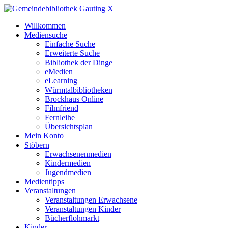
X
Willkommen
Mediensuche
Einfache Suche
Erweiterte Suche
Bibliothek der Dinge
eMedien
eLearning
Würmtalbibliotheken
Brockhaus Online
Filmfriend
Fernleihe
Übersichtsplan
Mein Konto
Stöbern
Erwachsenenmedien
Kindermedien
Jugendmedien
Medientipps
Veranstaltungen
Veranstaltungen Erwachsene
Veranstaltungen Kinder
Bücherflohmarkt
Kinder