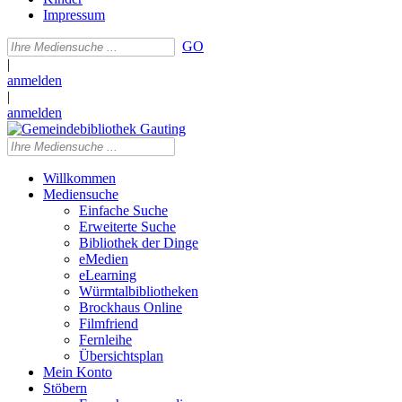
Impressum
GO
|
anmelden
|
anmelden
Willkommen
Mediensuche
Einfache Suche
Erweiterte Suche
Bibliothek der Dinge
eMedien
eLearning
Würmtalbibliotheken
Brockhaus Online
Filmfriend
Fernleihe
Übersichtsplan
Mein Konto
Stöbern