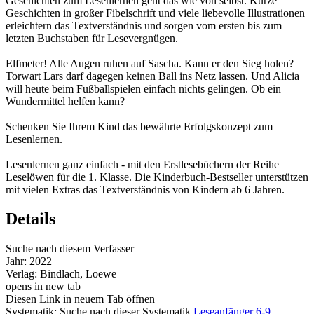
Geschichten zum Lesenlernen geht das wie von selbst. Kurze
Geschichten in großer Fibelschrift und viele liebevolle Illustrationen
erleichtern das Textverständnis und sorgen vom ersten bis zum
letzten Buchstaben für Lesevergnügen.
Elfmeter! Alle Augen ruhen auf Sascha. Kann er den Sieg holen?
Torwart Lars darf dagegen keinen Ball ins Netz lassen. Und Alicia
will heute beim Fußballspielen einfach nichts gelingen. Ob ein
Wundermittel helfen kann?
Schenken Sie Ihrem Kind das bewährte Erfolgskonzept zum
Lesenlernen.
Lesenlernen ganz einfach - mit den Erstlesebüchern der Reihe
Leselöwen für die 1. Klasse. Die Kinderbuch-Bestseller unterstützen
mit vielen Extras das Textverständnis von Kindern ab 6 Jahren.
Details
Suche nach diesem Verfasser
Jahr:
2022
Verlag:
Bindlach, Loewe
opens in new tab
Diesen Link in neuem Tab öffnen
Systematik:
Suche nach dieser Systematik
Leseanfänger 6-9