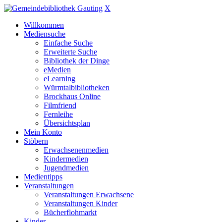
X
Willkommen
Mediensuche
Einfache Suche
Erweiterte Suche
Bibliothek der Dinge
eMedien
eLearning
Würmtalbibliotheken
Brockhaus Online
Filmfriend
Fernleihe
Übersichtsplan
Mein Konto
Stöbern
Erwachsenenmedien
Kindermedien
Jugendmedien
Medientipps
Veranstaltungen
Veranstaltungen Erwachsene
Veranstaltungen Kinder
Bücherflohmarkt
Kinder