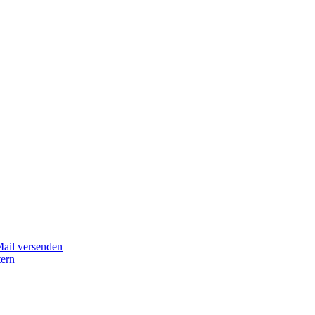
Mail versenden
tern