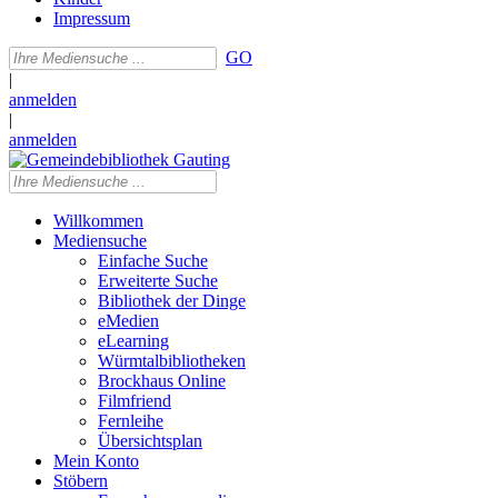
Impressum
GO
|
anmelden
|
anmelden
Willkommen
Mediensuche
Einfache Suche
Erweiterte Suche
Bibliothek der Dinge
eMedien
eLearning
Würmtalbibliotheken
Brockhaus Online
Filmfriend
Fernleihe
Übersichtsplan
Mein Konto
Stöbern