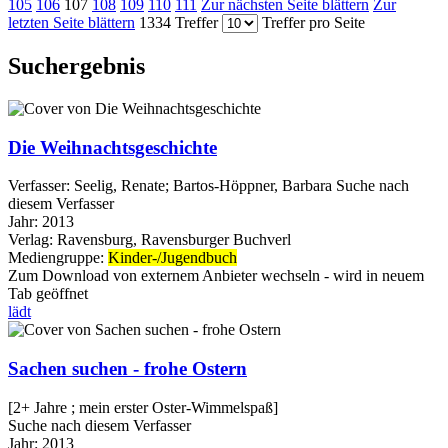
105
106
107
108
109
110
111
Zur nächsten Seite blättern
Zur
letzten Seite blättern
1334 Treffer
Treffer pro Seite
Suchergebnis
Die Weihnachtsgeschichte
Verfasser:
Seelig, Renate
;
Bartos-Höppner, Barbara
Suche nach
diesem Verfasser
Jahr:
2013
Verlag:
Ravensburg, Ravensburger Buchverl
Mediengruppe:
Kinder-/Jugendbuch
Zum Download von externem Anbieter wechseln - wird in neuem
Tab geöffnet
lädt
Sachen suchen - frohe Ostern
[2+ Jahre ; mein erster Oster-Wimmelspaß]
Suche nach diesem Verfasser
Jahr:
2013