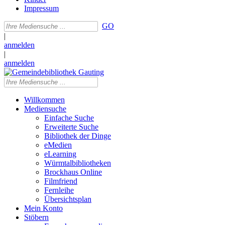
Impressum
GO
|
anmelden
|
anmelden
Willkommen
Mediensuche
Einfache Suche
Erweiterte Suche
Bibliothek der Dinge
eMedien
eLearning
Würmtalbibliotheken
Brockhaus Online
Filmfriend
Fernleihe
Übersichtsplan
Mein Konto
Stöbern