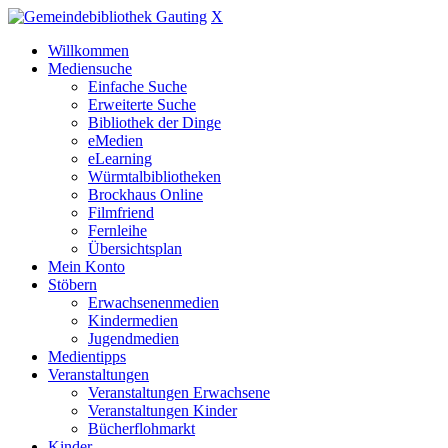
X
Willkommen
Mediensuche
Einfache Suche
Erweiterte Suche
Bibliothek der Dinge
eMedien
eLearning
Würmtalbibliotheken
Brockhaus Online
Filmfriend
Fernleihe
Übersichtsplan
Mein Konto
Stöbern
Erwachsenenmedien
Kindermedien
Jugendmedien
Medientipps
Veranstaltungen
Veranstaltungen Erwachsene
Veranstaltungen Kinder
Bücherflohmarkt
Kinder