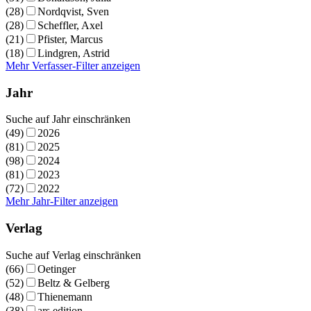
(28)
Nordqvist, Sven
(28)
Scheffler, Axel
(21)
Pfister, Marcus
(18)
Lindgren, Astrid
Mehr Verfasser-Filter anzeigen
Jahr
Suche auf Jahr einschränken
(49)
2026
(81)
2025
(98)
2024
(81)
2023
(72)
2022
Mehr Jahr-Filter anzeigen
Verlag
Suche auf Verlag einschränken
(66)
Oetinger
(52)
Beltz & Gelberg
(48)
Thienemann
(38)
ars edition