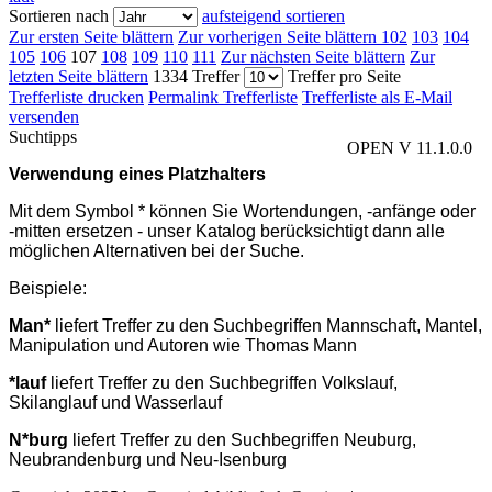
Sortieren nach
aufsteigend sortieren
Zur ersten Seite blättern
Zur vorherigen Seite blättern
102
103
104
105
106
107
108
109
110
111
Zur nächsten Seite blättern
Zur
letzten Seite blättern
1334 Treffer
Treffer pro Seite
Trefferliste drucken
Permalink Trefferliste
Trefferliste als E-Mail
versenden
Suchtipps
OPEN V 11.1.0.0
Verwendung eines Platzhalters
Mit dem Symbol * können Sie Wortendungen, -anfänge oder
-mitten ersetzen - unser Katalog berücksichtigt dann alle
möglichen Alternativen bei der Suche.
Beispiele:
Man*
liefert Treffer zu den Suchbegriffen Mannschaft, Mantel,
Manipulation und Autoren wie Thomas Mann
*lauf
liefert Treffer zu den Suchbegriffen Volkslauf,
Skilanglauf und Wasserlauf
N*burg
liefert Treffer zu den Suchbegriffen Neuburg,
Neubrandenburg und Neu-Isenburg